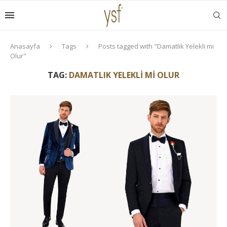
Anasayfa
Tags
Posts tagged with "Damatlık Yelekli mi
Olur"
TAG:
DAMATLIK YELEKLI MI OLUR