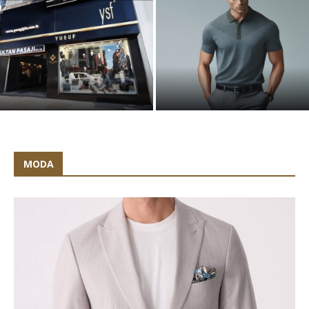
YSF Giyim Mağazalarına
Ulaşım Rehberi: İstanbul’un
Kalbindeki Şıklık Noktaları
Göbek Eriten Erkek Diyetleri
MODA