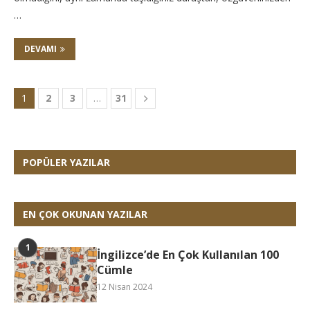
…
DEVAMI
1
2
3
…
31
POPÜLER YAZILAR
EN ÇOK OKUNAN YAZILAR
İngilizce’de En Çok Kullanılan 100
Cümle
12 Nisan 2024