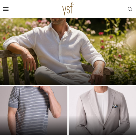
Yazlık Otel Tatilinde Rafine Şıklık: Erkek Pantolon ve
Tişört Kombinleriyle Lüks Resort...
2026 Yazı Erkek Giyim
Monokrom Giyim Nedir?
Kombinleri: Sezonun En
Erkekler İçin Monokrom Stil
Trend ve Serin Stil Rehberi...
Rehberi ve Kombin İpuçları