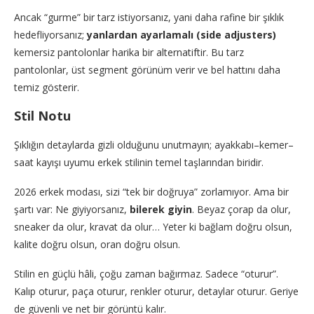
Ancak “gurme” bir tarz istiyorsanız, yani daha rafine bir şıklık
hedefliyorsanız;
yanlardan ayarlamalı (side adjusters)
kemersiz pantolonlar harika bir alternatiftir. Bu tarz
pantolonlar, üst segment görünüm verir ve bel hattını daha
temiz gösterir.
Stil Notu
Şıklığın detaylarda gizli olduğunu unutmayın; ayakkabı–kemer–
saat kayışı uyumu erkek stilinin temel taşlarından biridir.
2026 erkek modası, sizi “tek bir doğruya” zorlamıyor. Ama bir
şartı var: Ne giyiyorsanız,
bilerek giyin
. Beyaz çorap da olur,
sneaker da olur, kravat da olur… Yeter ki bağlam doğru olsun,
kalite doğru olsun, oran doğru olsun.
Stilin en güçlü hâli, çoğu zaman bağırmaz. Sadece “oturur”.
Kalıp oturur, paça oturur, renkler oturur, detaylar oturur. Geriye
de güvenli ve net bir görüntü kalır.