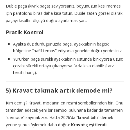
Duble paça (kıvrık paça) seviyorsanız, boyunuzun kesilmemesi
için pantolonu biraz daha kısa tutun. Duble zaten görsel olarak
paçayı kısaltır; ölçüyü doğru ayarlamak şart.
Pratik Kontrol
Ayakta düz durduğunuzda paça, ayakkabının bağcık
bölgesine “hafif temas” ediyorsa genelde doğru yerdesiniz.
Yürürken paça sürekli ayakkabının üstünde birikiyorsa uzun;
çorabı sürekli ortaya çıkarıyorsa fazla kısa olabilir (tarz
tercihi hariç).
5) Kravat takmak artık demode mi?
Kim demiş? Kravat, modanın en resmi sembollerinden biri. Onu
tahtından edecek yeni bir sembol bulunana kadar da tamamen
“demode” saymak zor. Hatta 2026’da “kravat bitti” demek
yerine şunu söylemek daha doğru:
Kravat çeşitlendi.