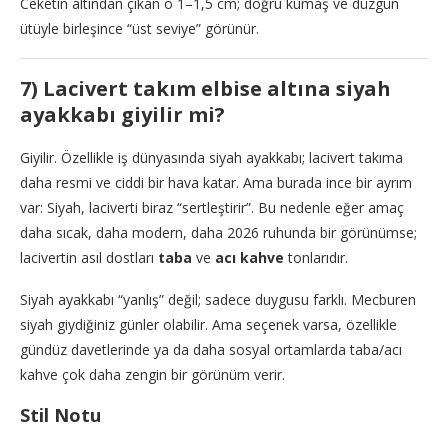
Ceketin altından çıkan o 1–1,5 cm; doğru kumaş ve düzgün
ütüyle birleşince “üst seviye” görünür.
7) Lacivert takım elbise altına siyah
ayakkabı giyilir mi?
Giyilir. Özellikle iş dünyasında siyah ayakkabı; lacivert takıma
daha resmi ve ciddi bir hava katar. Ama burada ince bir ayrım
var: Siyah, laciverti biraz “sertleştirir”. Bu nedenle eğer amaç
daha sıcak, daha modern, daha 2026 ruhunda bir görünümse;
lacivertin asıl dostları
taba
ve
acı kahve
tonlarıdır.
Siyah ayakkabı “yanlış” değil; sadece duygusu farklı. Mecburen
siyah giydiğiniz günler olabilir. Ama seçenek varsa, özellikle
gündüz davetlerinde ya da daha sosyal ortamlarda taba/acı
kahve çok daha zengin bir görünüm verir.
Stil Notu