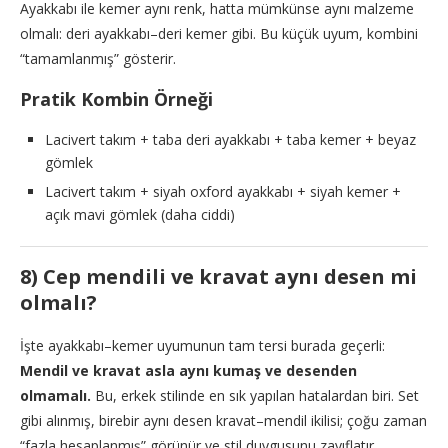
Ayakkabı ile kemer aynı renk, hatta mümkünse aynı malzeme
olmalı: deri ayakkabı–deri kemer gibi. Bu küçük uyum, kombini
“tamamlanmış” gösterir.
Pratik Kombin Örneği
Lacivert takım + taba deri ayakkabı + taba kemer + beyaz
gömlek
Lacivert takım + siyah oxford ayakkabı + siyah kemer +
açık mavi gömlek (daha ciddi)
8) Cep mendili ve kravat aynı desen mi
olmalı?
İşte ayakkabı–kemer uyumunun tam tersi burada geçerli:
Mendil ve kravat asla aynı kumaş ve desenden
olmamalı.
Bu, erkek stilinde en sık yapılan hatalardan biri. Set
gibi alınmış, birebir aynı desen kravat–mendil ikilisi; çoğu zaman
“fazla hesaplanmış” görünür ve stil duygusunu zayıflatır.