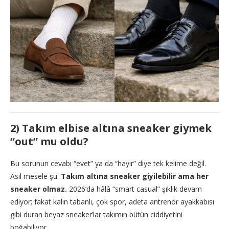
2) Takım elbise altına sneaker giymek
“out” mu oldu?
Bu sorunun cevabı “evet” ya da “hayır” diye tek kelime değil.
Asıl mesele şu:
Takım altına sneaker giyilebilir ama her
sneaker olmaz.
2026’da hâlâ “smart casual” şıklık devam
ediyor; fakat kalın tabanlı, çok spor, adeta antrenör ayakkabısı
gibi duran beyaz sneaker’lar takımın bütün ciddiyetini
boğabiliyor.