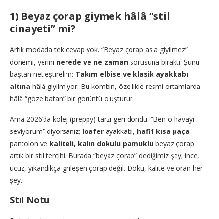
1) Beyaz çorap giymek hâlâ “stil
cinayeti” mi?
Artık modada tek cevap yok. “Beyaz çorap asla giyilmez”
dönemi, yerini
nerede ve ne zaman
sorusuna bıraktı. Şunu
baştan netleştirelim:
Takım elbise ve klasik ayakkabı
altına
hâlâ giyilmiyor. Bu kombin, özellikle resmi ortamlarda
hâlâ “göze batan” bir görüntü oluşturur.
Ama 2026’da kolej (preppy) tarzı geri döndü. “Ben o havayı
seviyorum” diyorsanız;
loafer
ayakkabı,
hafif kısa paça
pantolon ve
kaliteli, kalın dokulu pamuklu
beyaz çorap
artık bir stil tercihi. Burada “beyaz çorap” dediğimiz şey; ince,
ucuz, yıkandıkça grileşen çorap değil. Doku, kalite ve oran her
şey.
Stil Notu