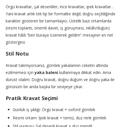
Örgü kravatlar, şal desenliler, ince kravatlar, ipek kravatlar…
Yani kravat artık tek tip bir formalite değil; doğru seçildiğinde
karakter gösteren bir tamamlayıcı. Üstelik bazı ortamlarda
(resmi toplantı, önemli davet, iş görüşmesi, nikâh/düğün)
kravat hâlâ “ben buraya özenerek geldim” mesajının en net
göstergesi.
Stil Notu
Kravat takmıyorsanız, gömlek yakalarının ceketin altında
ezilmemesi için
yaka baleni
kullanmaya dikkat edin. Ama
dürüst olalım: Doğru kravat, doğru düğüm ve doğru yaka ile
görünüm bir anda başka bir seviyeye çıkar.
Pratik Kravat Seçimi
Günlük iş şıklığı: Örgü kravat + oxford gömlek
Resmi ortam: İpek kravat + temiz, düz renk gömlek
Stil vurgusu: Şal desenli kravat + düz mendil