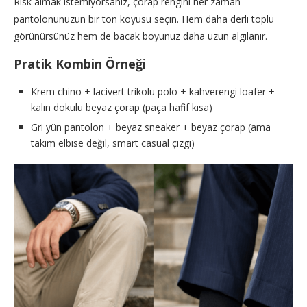
Risk almak istemiyorsanız, çorap rengini her zaman
pantolonunuzun bir ton koyusu seçin. Hem daha derli toplu
görünürsünüz hem de bacak boyunuz daha uzun algılanır.
Pratik Kombin Örneği
Krem chino + lacivert trikolu polo + kahverengi loafer +
kalın dokulu beyaz çorap (paça hafif kısa)
Gri yün pantolon + beyaz sneaker + beyaz çorap (ama
takım elbise değil, smart casual çizgi)