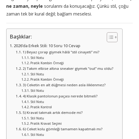
ne zaman, neyle
sorularını da konuşacağız. Çünkü stil, çoğu
zaman tek bir kural değil; bağlam meselesi.
Başlıklar:
2026’da Erkek Stili: 10 Soru 10 Cevap
1) Beyaz çorap giymek hâlâ “stil cinayeti” mi?
Stil Notu
Pratik Kombin Örneği
2) Takım elbise altına sneaker giymek “out” mu oldu?
Stil Notu
Pratik Kombin Örneği
3) Ceketin en alt düğmesi neden asla iliklenmez?
Stil Notu
4) Klasik pantolonun paçası nerede bitmeli?
Stil Notu
Pratik Kontrol
5) Kravat takmak artık demode mi?
Stil Notu
Pratik Kravat Seçimi
6) Ceket kolu gömleği tamamen kapatmalı mı?
Stil Notu