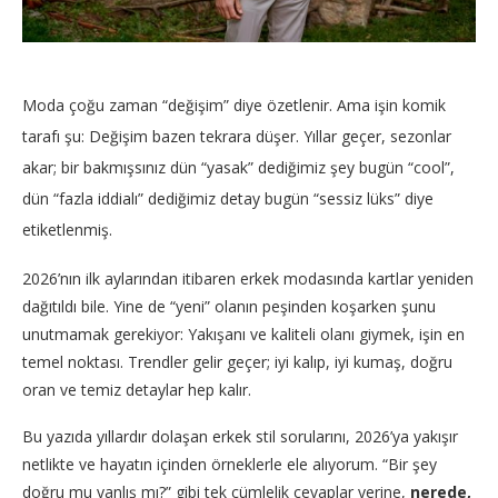
Moda çoğu zaman “değişim” diye özetlenir. Ama işin komik
tarafı şu: Değişim bazen tekrara düşer. Yıllar geçer, sezonlar
akar; bir bakmışsınız dün “yasak” dediğimiz şey bugün “cool”,
dün “fazla iddialı” dediğimiz detay bugün “sessiz lüks” diye
etiketlenmiş.
2026’nın ilk aylarından itibaren erkek modasında kartlar yeniden
dağıtıldı bile. Yine de “yeni” olanın peşinden koşarken şunu
unutmamak gerekiyor: Yakışanı ve kaliteli olanı giymek, işin en
temel noktası. Trendler gelir geçer; iyi kalıp, iyi kumaş, doğru
oran ve temiz detaylar hep kalır.
Bu yazıda yıllardır dolaşan erkek stil sorularını, 2026’ya yakışır
netlikte ve hayatın içinden örneklerle ele alıyorum. “Bir şey
doğru mu yanlış mı?” gibi tek cümlelik cevaplar yerine,
nerede,