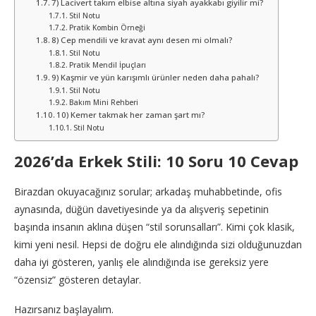
7) Lacivert takım elbise altına siyah ayakkabı giyilir mi?
Stil Notu
Pratik Kombin Örneği
8) Cep mendili ve kravat aynı desen mi olmalı?
Stil Notu
Pratik Mendil İpuçları
9) Kaşmir ve yün karışımlı ürünler neden daha pahalı?
Stil Notu
Bakım Mini Rehberi
10) Kemer takmak her zaman şart mı?
Stil Notu
2026’da Erkek Stili: 10 Soru 10 Cevap
Birazdan okuyacağınız sorular; arkadaş muhabbetinde, ofis
aynasında, düğün davetiyesinde ya da alışveriş sepetinin
başında insanın aklına düşen “stil sorunsalları”. Kimi çok klasik,
kimi yeni nesil. Hepsi de doğru ele alındığında sizi olduğunuzdan
daha iyi gösteren, yanlış ele alındığında ise gereksiz yere
“özensiz” gösteren detaylar.
Hazırsanız başlayalım.