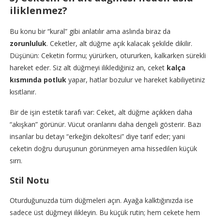
iliklenmez?
Bu konu bir “kural” gibi anlatılır ama aslında biraz da
zorunluluk
. Ceketler, alt düğme açık kalacak şekilde dikilir.
Düşünün: Ceketin formu; yürürken, otururken, kalkarken sürekli
hareket eder. Siz alt düğmeyi iliklediğiniz an, ceket
kalça
kısmında potluk
yapar, hatlar bozulur ve hareket kabiliyetiniz
kısıtlanır.
Bir de işin estetik tarafı var: Ceket, alt düğme açıkken daha
“akışkan” görünür. Vücut oranlarını daha dengeli gösterir. Bazı
insanlar bu detayı “erkeğin dekoltesi” diye tarif eder; yani
ceketin doğru duruşunun görünmeyen ama hissedilen küçük
sırrı.
Stil Notu
Oturduğunuzda tüm düğmeleri açın. Ayağa kalktığınızda ise
sadece üst düğmeyi ilikleyin. Bu küçük rutin; hem cekete hem