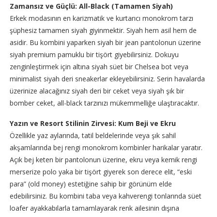
Zamansız ve Güçlü: All-Black (Tamamen Siyah)
Erkek modasının en karizmatik ve kurtarıcı monokrom tarzı
şüphesiz tamamen siyah giyinmektir. Siyah hem asil hem de
asidir. Bu kombini yaparken siyah bir jean pantolonun üzerine
siyah premium pamuklu bir tişört giyebilirsiniz. Dokuyu
zenginleştirmek için altına siyah süet bir Chelsea bot veya
minimalist siyah deri sneakerlar ekleyebilirsiniz. Serin havalarda
üzerinize alacağınız siyah deri bir ceket veya siyah şık bir
bomber ceket, all-black tarzınızı mükemmelliğe ulaştıracaktır.
Yazın ve Resort Stilinin Zirvesi: Kum Beji ve Ekru
Özellikle yaz aylarında, tatil beldelerinde veya şık sahil
akşamlarında bej rengi monokrom kombinler harikalar yaratır.
Açık bej keten bir pantolonun üzerine, ekru veya kemik rengi
merserize polo yaka bir tişört giyerek son derece elit, “eski
para” (old money) estetiğine sahip bir görünüm elde
edebilirsiniz. Bu kombini taba veya kahverengi tonlarında süet
loafer ayakkabılarla tamamlayarak renk ailesinin dışına