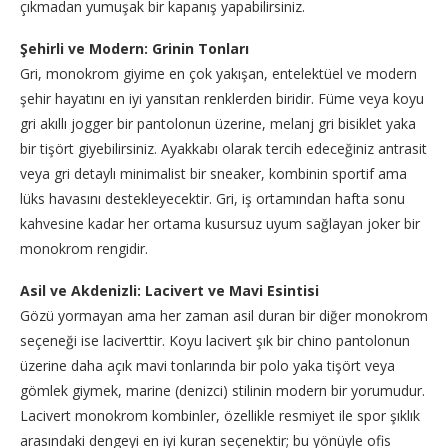
çıkmadan yumuşak bir kapanış yapabilirsiniz.
Şehirli ve Modern: Grinin Tonları
Gri, monokrom giyime en çok yakışan, entelektüel ve modern
şehir hayatını en iyi yansıtan renklerden biridir. Füme veya koyu
gri akıllı jogger bir pantolonun üzerine, melanj gri bisiklet yaka
bir tişört giyebilirsiniz. Ayakkabı olarak tercih edeceğiniz antrasit
veya gri detaylı minimalist bir sneaker, kombinin sportif ama
lüks havasını destekleyecektir. Gri, iş ortamından hafta sonu
kahvesine kadar her ortama kusursuz uyum sağlayan joker bir
monokrom rengidir.
Asil ve Akdenizli: Lacivert ve Mavi Esintisi
Gözü yormayan ama her zaman asil duran bir diğer monokrom
seçeneği ise laciverttir. Koyu lacivert şık bir chino pantolonun
üzerine daha açık mavi tonlarında bir polo yaka tişört veya
gömlek giymek, marine (denizci) stilinin modern bir yorumudur.
Lacivert monokrom kombinler, özellikle resmiyet ile spor şıklık
arasındaki dengeyi en iyi kuran seçenektir; bu yönüyle ofis