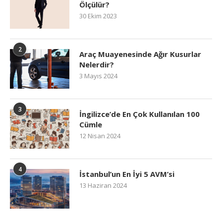
Ölçülür?
30 Ekim 2023
2
Araç Muayenesinde Ağır Kusurlar
Nelerdir?
3 Mayıs 2024
3
İngilizce’de En Çok Kullanılan 100
Cümle
12 Nisan 2024
4
İstanbul’un En İyi 5 AVM’si
13 Haziran 2024