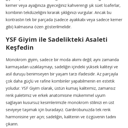
kemer veya ayağınıza giyeceğiniz kahverengi şık süet loaferlar,
kombinin tekdüzeliğini kırarak şıklığınızı vurgular. Ancak bu
kontrastın tek bir parçada (sadece ayakkabı veya sadece kemer
gibi) kalmasına özen gösterilmelidir.
YSF Giyim ile Sadelikteki Asaleti
Keşfedin
Monokrom giyim, sadece bir moda akımı değil; aynı zamanda
karmaşadan uzaklaşmayı, sadeliğin içindeki yüksek kaliteyi ve
asil duruşu benimseyen bir yaşam tarzı ifadesidir. Az parçayla
çok daha güçlü ve rafine kombinler yapabilmenin en estetik
yoludur. YSF Giyim olarak, üstün kumaş kalitemiz, zamansız
renk paletimiz ve erkek anatomisine mükemmel uyum
sağlayan kusursuz kesimlerimizle monokrom stilinizi en üst
seviyeye taşımak için buradayız. Gardırobunuzda tek renk
harmonisine yer açın; sadeliğin, kalitenin ve özgüvenin tadını
çıkarın.