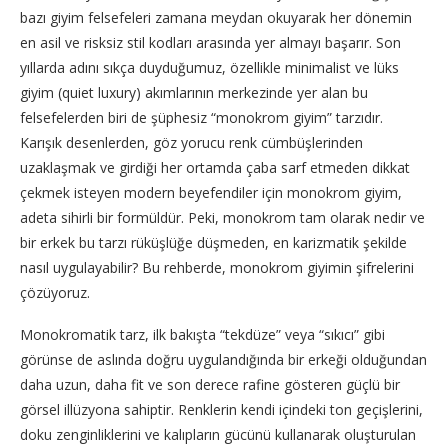
bazı giyim felsefeleri zamana meydan okuyarak her dönemin
en asil ve risksiz stil kodları arasında yer almayı başarır. Son
yıllarda adını sıkça duyduğumuz, özellikle minimalist ve lüks
giyim (quiet luxury) akımlarının merkezinde yer alan bu
felsefelerden biri de şüphesiz “monokrom giyim” tarzıdır.
Karışık desenlerden, göz yorucu renk cümbüşlerinden
uzaklaşmak ve girdiği her ortamda çaba sarf etmeden dikkat
çekmek isteyen modern beyefendiler için monokrom giyim,
adeta sihirli bir formüldür. Peki, monokrom tam olarak nedir ve
bir erkek bu tarzı rüküşlüğe düşmeden, en karizmatik şekilde
nasıl uygulayabilir? Bu rehberde, monokrom giyimin şifrelerini
çözüyoruz.
Monokromatik tarz, ilk bakışta “tekdüze” veya “sıkıcı” gibi
görünse de aslında doğru uygulandığında bir erkeği olduğundan
daha uzun, daha fit ve son derece rafine gösteren güçlü bir
görsel illüzyona sahiptir. Renklerin kendi içindeki ton geçişlerini,
doku zenginliklerini ve kalıpların gücünü kullanarak oluşturulan