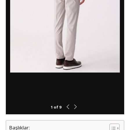
1
of
9
Başlıklar: