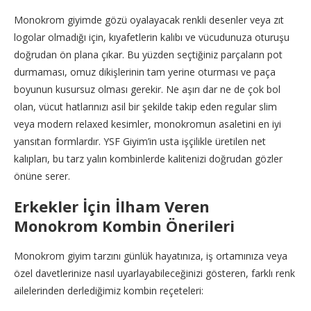
Monokrom giyimde gözü oyalayacak renkli desenler veya zıt
logolar olmadığı için, kıyafetlerin kalıbı ve vücudunuza oturuşu
doğrudan ön plana çıkar. Bu yüzden seçtiğiniz parçaların pot
durmaması, omuz dikişlerinin tam yerine oturması ve paça
boyunun kusursuz olması gerekir. Ne aşırı dar ne de çok bol
olan, vücut hatlarınızı asil bir şekilde takip eden regular slim
veya modern relaxed kesimler, monokromun asaletini en iyi
yansıtan formlardır. YSF Giyim’in usta işçilikle üretilen net
kalıpları, bu tarz yalın kombinlerde kalitenizi doğrudan gözler
önüne serer.
Erkekler İçin İlham Veren
Monokrom Kombin Önerileri
Monokrom giyim tarzını günlük hayatınıza, iş ortamınıza veya
özel davetlerinize nasıl uyarlayabileceğinizi gösteren, farklı renk
ailelerinden derlediğimiz kombin reçeteleri: