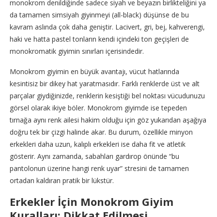
monokrom denildiğinde sadece siyah ve beyazın birlikteliğini ya
da tamamen simsiyah giyinmeyi (all-black) düşünse de bu
kavram aslında çok daha geniştir. Lacivert, gri, bej, kahverengi,
haki ve hatta pastel tonların kendi içindeki ton geçişleri de
monokromatik giyimin sınırları içerisindedir.
Monokrom giyimin en büyük avantajı, vücut hatlarında
kesintisiz bir dikey hat yaratmasıdır. Farklı renklerde üst ve alt
parçalar giydiğinizde, renklerin kesiştiği bel noktası vücudunuzu
görsel olarak ikiye böler. Monokrom giyimde ise tepeden
tırnağa aynı renk ailesi hakim olduğu için göz yukarıdan aşağıya
doğru tek bir çizgi halinde akar. Bu durum, özellikle minyon
erkekleri daha uzun, kalıplı erkekleri ise daha fit ve atletik
gösterir. Aynı zamanda, sabahları gardırop önünde “bu
pantolonun üzerine hangi renk uyar” stresini de tamamen
ortadan kaldıran pratik bir lükstür.
Erkekler İçin Monokrom Giyim
Kuralları: Dikkat Edilmesi