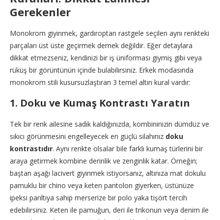
Gerekenler
Monokrom giyinmek, gardıroptan rastgele seçilen aynı renkteki
parçaları üst üste geçirmek demek değildir. Eğer detaylara
dikkat etmezseniz, kendinizi bir iş üniforması giymiş gibi veya
rüküş bir görüntünün içinde bulabilirsiniz. Erkek modasında
monokrom stili kusursuzlaştıran 3 temel altın kural vardır:
1. Doku ve Kumaş Kontrastı Yaratın
Tek bir renk ailesine sadık kaldığınızda, kombininizin dümdüz ve
sıkıcı görünmesini engelleyecek en güçlü silahınız
doku
kontrastıdır
. Aynı renkte olsalar bile farklı kumaş türlerini bir
araya getirmek kombine derinlik ve zenginlik katar. Örneğin;
baştan aşağı lacivert giyinmek istiyorsanız, altınıza mat dokulu
pamuklu bir chino veya keten pantolon giyerken, üstünüze
ipeksi parıltıya sahip merserize bir polo yaka tişört tercih
edebilirsiniz. Keten ile pamuğun, deri ile trikonun veya denim ile