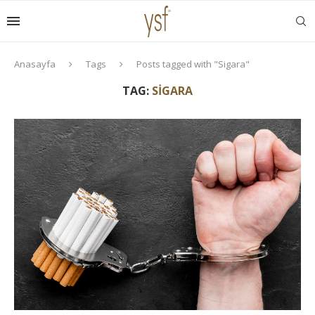
Anasayfa
Tags
Posts tagged with "Sigara"
TAG:
SIGARA