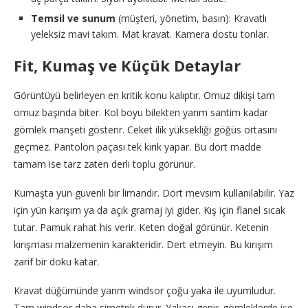
Temsil ve sunum
(müşteri, yönetim, basın): Kravatlı
yeleksiz mavi takım. Mat kravat. Kamera dostu tonlar.
Fit, Kumaş ve Küçük Detaylar
Görüntüyü belirleyen en kritik konu kalıptır. Omuz dikişi tam
omuz başında biter. Kol boyu bilekten yarım santim kadar
gömlek manşeti gösterir. Ceket ilik yüksekliği göğüs ortasını
geçmez. Pantolon paçası tek kırık yapar. Bu dört madde
tamam ise tarz zaten derli toplu görünür.
Kumaşta yün güvenli bir limandır. Dört mevsim kullanılabilir. Yaz
için yün karışım ya da açık gramaj iyi gider. Kış için flanel sıcak
tutar. Pamuk rahat his verir. Keten doğal görünür. Ketenin
kırışması malzemenin karakteridir. Dert etmeyin. Bu kırışım
zarif bir doku katar.
Kravat düğümünde yarım windsor çoğu yaka ile uyumludur.
Tam windsor daha simetrik durur. Yakası geniş gömleklerde işe