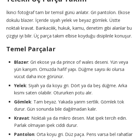
İkinci fotoğraf tam bir temsil günü anlatır. Gri pantolon. Ekose
dokulu blazer. İçeride siyah yelek ve beyaz gömlek. Üstte
noktalı kravat. Bankacılık, hukuk, kamu, denetim gibi alanlar bu
çizgiyi iyi bilir. Üç parça takım elbise koyduğu disiplinle konuşur.
Temel Parçalar
Blazer
: Gri ekose ya da prince of wales deseni. Yün veya
yün karışım. Omuzda hafif yapı. Düğme sayısı iki olursa
vücut daha ince görünür.
Yelek
: Siyah ya da koyu gri. Dört ya da beş düğme. Arka
kısmı saten olabilir. Otururken potu alır.
Gömlek
: Tam beyaz. Yakada yarım sertlik. Gömlek tok
durur. Gün sonunda bile dağılmadan kalır.
Kravat
: Noktalı ya da mikro desen. Mat ipek tercih edin.
Parlak olmayan ipek ciddi durur.
Pantolon
: Orta koyu gri. Düz paça. Pens varsa bel rahatlar