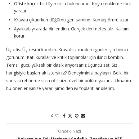
Ofiste küçük bir tüy rulosu bulundurun. Koyu renklerde fark
yaratır.
Kravatı çıkarırken düğümü geri sardırın. Kumaş ömrü uzar.
Ayakkabıyı arada dinlendirin. Gerçek deri nefes alır. Kalıbını
korur.
Üç ofis. Üç resmi kombin. Kravatsız modern günler için birinci
görünüm. Katı kurallar ve kritik toplantılar için ikinci kombin.
Temsil gücü yüksek bir klasik arıyorsanız üçüncü set. Siz
hangisiyle başlamak istersiniz? Deneyiminizi paylaşın. Belki bir
sonraki rehberde sizin ofisinize özel bir bölüm yazarız. Umarım
bu öneriler işinize yarar. Şimdiden iyi toplantılar dilerim.
0
Önceki Yazı
Ankara’nın Stil Haritası: Sadelik, Zarafet ve YSF