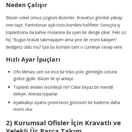
Neden Çalışır
Blazer ceket omuz çizgisini düzenler. Kravatsız gömlek yakayı
öne taşır. Pantolonun açık tonu kombini hafifletir. Sonuçta iş
toplantısına da kahve molasına da uyan bir denge çıkar. Peki siz
hiç “Bugün kravat takmayayım ama yine de resmi kalayım”
dediğiniz oldu mu? İşte bu kombin tam o cümleye cevap verir.
Hızlı Ayar İpuçları
Ofis kliması sert ise ince bir triko polo gömleğin üstüne
gizlice giyilir. Blazer ile iyi anlaşır.
Toplantı aniden resmileşti mi? Cebe beyaz bir mendil
ekleyin. Anında toparlar.
Ayakkabıyı siyaha çevirirseniz görünüm bir kademe daha
resmi olur.
2) Kurumsal Ofisler İçin Kravatlı ve
Yelekli Üç Parça Takım