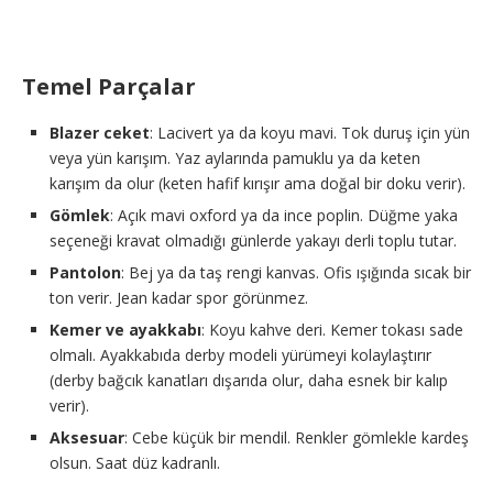
Temel Parçalar
Blazer ceket
: Lacivert ya da koyu mavi. Tok duruş için yün
veya yün karışım. Yaz aylarında pamuklu ya da keten
karışım da olur (keten hafif kırışır ama doğal bir doku verir).
Gömlek
: Açık mavi oxford ya da ince poplin. Düğme yaka
seçeneği kravat olmadığı günlerde yakayı derli toplu tutar.
Pantolon
: Bej ya da taş rengi kanvas. Ofis ışığında sıcak bir
ton verir. Jean kadar spor görünmez.
Kemer ve ayakkabı
: Koyu kahve deri. Kemer tokası sade
olmalı. Ayakkabıda derby modeli yürümeyi kolaylaştırır
(derby bağcık kanatları dışarıda olur, daha esnek bir kalıp
verir).
Aksesuar
: Cebe küçük bir mendil. Renkler gömlekle kardeş
olsun. Saat düz kadranlı.