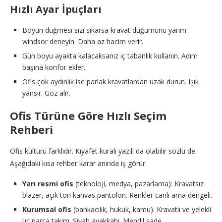
Hızlı Ayar İpuçları
Boyun düğmesi sizi sıkarsa kravat düğümünü yarım
windsor deneyin. Daha az hacim verir.
Gün boyu ayakta kalacaksanız iç tabanlık kullanın. Adım
başına konfor ekler.
Ofis çok aydınlık ise parlak kravatlardan uzak durun. Işık
yansır. Göz alır.
Ofis Türüne Göre Hızlı Seçim
Rehberi
Ofis kültürü farklıdır. Kıyafet kuralı yazılı da olabilir sözlü de.
Aşağıdaki kısa rehber karar anında iş görür.
Yarı resmi ofis
(teknoloji, medya, pazarlama): Kravatsız
blazer, açık ton kanvas pantolon. Renkler canlı ama dengeli.
Kurumsal ofis
(bankacılık, hukuk, kamu): Kravatlı ve yelekli
üç parça takım. Siyah ayakkabı. Mendil sade.