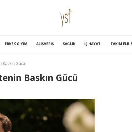
ERKEK GIYIM
ALIŞVERIŞ
SAĞLIK
İŞ HAYATI
TAKIM ELBI
in Baskın Gücü
etenin Baskın Gücü