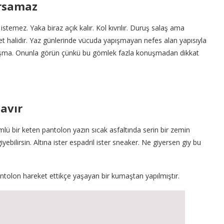
ursamaz
temez. Yaka biraz açık kalır. Kol kıvrılır. Duruş salaş ama
ın net halidir. Yaz günlerinde vücuda yapışmayan nefes alan yapısıyla
çalışma. Onunla görün çünkü bu gömlek fazla konuşmadan dikkat
avır
ümlü bir keten pantolon yazın sıcak asfaltında serin bir zemin
iyebilirsin. Altına ister espadril ister sneaker. Ne giyersen giy bu
ntolon hareket ettikçe yaşayan bir kumaştan yapılmıştır.