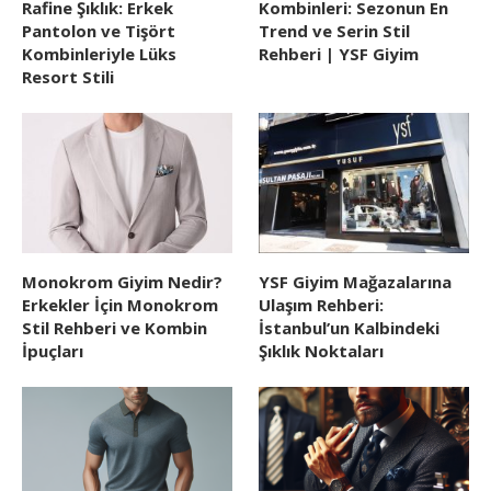
Rafine Şıklık: Erkek
Kombinleri: Sezonun En
Pantolon ve Tişört
Trend ve Serin Stil
Kombinleriyle Lüks
Rehberi | YSF Giyim
Resort Stili
Monokrom Giyim Nedir?
YSF Giyim Mağazalarına
Erkekler İçin Monokrom
Ulaşım Rehberi:
Stil Rehberi ve Kombin
İstanbul’un Kalbindeki
İpuçları
Şıklık Noktaları