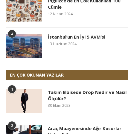
İngilizce’de En Çok Kullanılan 100
Cümle
12 Nisan 2024
4
İstanbul’un En İyi 5 AVM’si
13 Haziran 2024
EN ÇOK OKUNAN YAZILAR
1
Takım Elbisede Drop Nedir ve Nasıl
Ölçülür?
30 Ekim 2023
2
Araç Muayenesinde Ağır Kusurlar