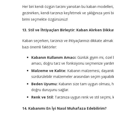
Her biri kendi özgün tarzını yansıtan bu kaban modeller
gezinirken, kendi tarzınızı keşfetmek ve şıklığınıza yen
birini seçmekte özgürsünüz!
13. Stil ve İhtiyaçları Birleştir: Kaban Alırken Dik
Kaban seçerken, tarzınızı ve ihtiyaçlarınızı dikkate alm
bazı önemli faktörler:
Kabanın Kullanım Amacı:
Günlük giyim mi, özel b
amacı, doğru tarz ve fonksiyonu seçmenize yardımc
Malzeme ve Kalite:
Kabanın malzemesi, dayanıklıl
sürdürülebilir malzemeler arasından seçim yapabilir
Beden Uyumu:
Kabanın size tam uygun olması, he
doğru duruşunu sağlar.
Renk ve Stil:
Tarzınıza uygun renk ve stil seçimi, 
14. Kabanımı En İyi Nasıl Muhafaza Edebilirim?