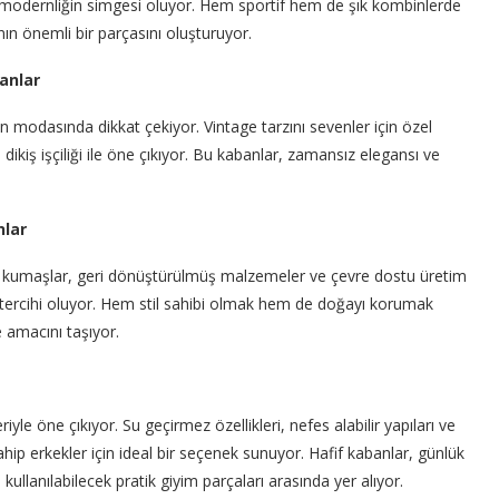
e modernliğin simgesi oluyor. Hem sportif hem de şık kombinlerde
nın önemli bir parçasını oluşturuyor.
anlar
an modasında dikkat çekiyor. Vintage tarzını sevenler için özel
 dikiş işçiliği ile öne çıkıyor. Bu kabanlar, zamansız elegansı ve
nlar
u kumaşlar, geri dönüştürülmüş malzemeler ve çevre dostu üretim
n tercihi oluyor. Hem stil sahibi olmak hem de doğayı korumak
e amacını taşıyor.
le öne çıkıyor. Su geçirmez özellikleri, nefes alabilir yapıları ve
ahip erkekler için ideal bir seçenek sunuyor. Hafif kabanlar, günlük
kullanılabilecek pratik giyim parçaları arasında yer alıyor.