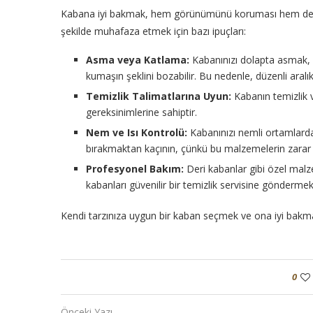
Kabana iyi bakmak, hem görünümünü koruması hem de öm
şekilde muhafaza etmek için bazı ipuçları:
Asma veya Katlama:
Kabanınızı dolapta asmak, k
kumaşın şeklini bozabilir. Bu nedenle, düzenli aralık
Temizlik Talimatlarına Uyun:
Kabanın temizlik v
gereksinimlerine sahiptir.
Nem ve Isı Kontrolü:
Kabanınızı nemli ortamlarda
bırakmaktan kaçının, çünkü bu malzemelerin zarar 
Profesyonel Bakım:
Deri kabanlar gibi özel malze
kabanları güvenilir bir temizlik servisine göndermek
Kendi tarzınıza uygun bir kaban seçmek ve ona iyi bakmak
0
Önceki Yazı