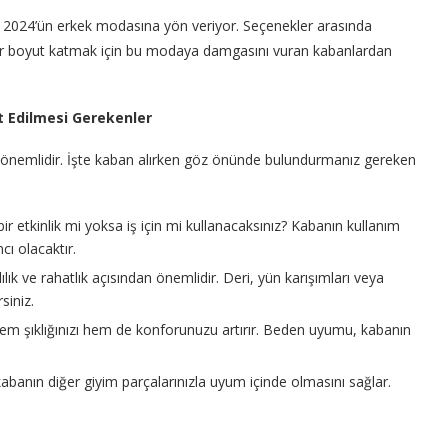
i, 2024’ün erkek modasına yön veriyor. Seçenekler arasında
i bir boyut katmak için bu modaya damgasını vuran kabanlardan
kat Edilmesi Gerekenler
ak önemlidir. İşte kaban alırken göz önünde bulundurmanız gereken
ir etkinlik mi yoksa iş için mi kullanacaksınız? Kabanın kullanım
ı olacaktır.
ık ve rahatlık açısından önemlidir. Deri, yün karışımları veya
siniz.
m şıklığınızı hem de konforunuzu artırır. Beden uyumu, kabanın
kabanın diğer giyim parçalarınızla uyum içinde olmasını sağlar.