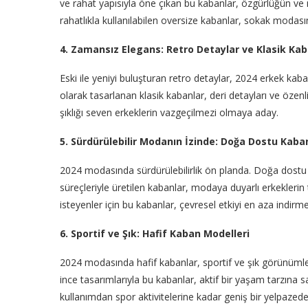
ve rahat yapısıyla öne çıkan bu kabanlar, özgürlüğün v
rahatlıkla kullanılabilen oversize kabanlar, sokak modası
4. Zamansız Elegans: Retro Detaylar ve Klasik Kab
Eski ile yeniyi buluşturan retro detaylar, 2024 erkek kab
olarak tasarlanan klasik kabanlar, deri detayları ve özenli
şıklığı seven erkeklerin vazgeçilmezi olmaya aday.
5. Sürdürülebilir Modanın İzinde: Doğa Dostu Kaba
2024 modasında sürdürülebilirlik ön planda. Doğa dost
süreçleriyle üretilen kabanlar, modaya duyarlı erkekleri
isteyenler için bu kabanlar, çevresel etkiyi en aza indirm
6. Sportif ve Şık: Hafif Kaban Modelleri
2024 modasında hafif kabanlar, sportif ve şık görünümleriy
ince tasarımlarıyla bu kabanlar, aktif bir yaşam tarzına s
kullanımdan spor aktivitelerine kadar geniş bir yelpazede 