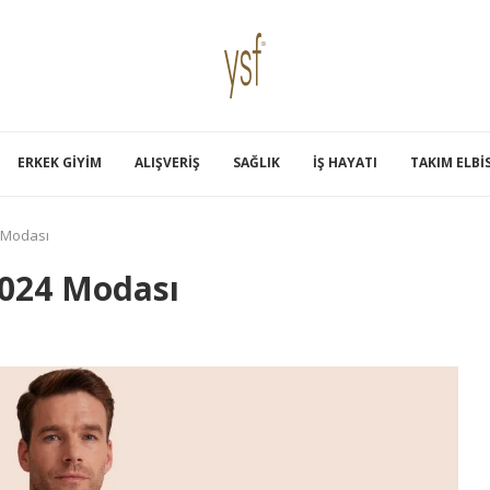
ERKEK GIYIM
ALIŞVERIŞ
SAĞLIK
İŞ HAYATI
TAKIM ELBI
 Modası
2024 Modası