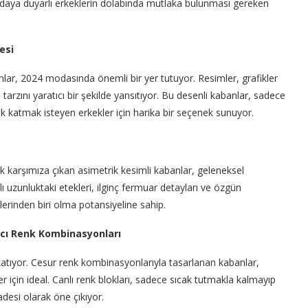
modaya duyarlı erkeklerin dolabında mutlaka bulunması gereken
esi
lar, 2024 modasında önemli bir yer tutuyor. Resimler, grafikler
tarzını yaratıcı bir şekilde yansıtıyor. Bu desenli kabanlar, sadece
katmak isteyen erkekler için harika bir seçenek sunuyor.
k karşımıza çıkan asimetrik kesimli kabanlar, geleneksel
lı uzunluktaki etekleri, ilginç fermuar detayları ve özgün
erinden biri olma potansiyeline sahip.
pıcı Renk Kombinasyonları
katıyor. Cesur renk kombinasyonlarıyla tasarlanan kabanlar,
r için ideal. Canlı renk blokları, sadece sıcak tutmakla kalmayıp
adesi olarak öne çıkıyor.