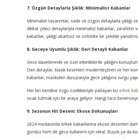
7. Özgün Detaylarla Şıklık: Minimalist Kabanlar
Minimalist tasarımlar, sade ve özgün detaylarla şıklığı s
dikkat çekici detaylarıyla minimalist kabanlar, zarafet
kabanlar, şıklığı abartısız ve sofistike bir şekilde yansıtmak
8. Geceye Uyumlu Şıklık: Deri Detaylı Kabanlar
Gece davetlerinde ve özel etkinliklerde şıklığını konuştur
Deri detaylar, klasik kesimleri modernleştiren ve her kom
kabanlar, maskülen duruşlarıyla gece şıklığına vurgu yapı
Her biri kendine özgü özellikleriyle parlayan bu
erkek kab
sıcak tutmak için bir araya geliyor. Hangi tarzı benimsey
9. Sezonun Hit Deseni: Ekose Dokunuşları
2024 modasında erkek kabanlarına ekose desenleri damga
gündüz hem de gece kullanımı için ideal. Büyük ya da kü