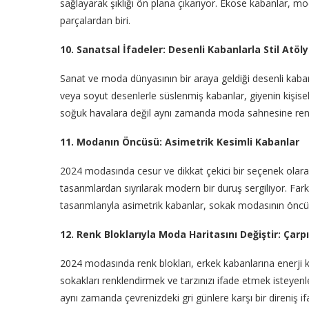
sağlayarak şıklığı ön plana çıkarıyor. Ekose kabanlar, 
parçalardan biri.
10. Sanatsal İfadeler: Desenli Kabanlarla Stil Atöly
Sanat ve moda dünyasının bir araya geldiği desenli kaban
veya soyut desenlerle süslenmiş kabanlar, giyenin kişisel 
soğuk havalara değil aynı zamanda moda sahnesine renk 
11. Modanın Öncüsü: Asimetrik Kesimli Kabanlar
2024 modasında cesur ve dikkat çekici bir seçenek olara
tasarımlardan sıyrılarak modern bir duruş sergiliyor. Fark
tasarımlarıyla asimetrik kabanlar, sokak modasının öncül
12. Renk Bloklarıyla Moda Haritasını Değiştir: Çar
2024 modasında renk blokları, erkek kabanlarına enerji 
sokakları renklendirmek ve tarzınızı ifade etmek isteyenle
aynı zamanda çevrenizdeki gri günlere karşı bir direniş if