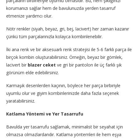
parçaların birbirleriyle uyumlu olmasıdır. Bu, hem şıklığınızı
korumanızı sağlar hem de bavulunuzda yerden tasarruf
etmenize yardımcı olur.
Nötr renkler (siyah, beyaz, gri, bej, lacivert) her zaman kazanır
çünkü tüm parçalarınızla kolayca kombinlenebilir.
İki ana renk ve bir aksesuarlı renk stratejisi ile 5-6 farklı parça ile
birçok kombin oluşturabilirsiniz. Örneğin, beyaz bir gömlek,
lacivert bir
blazer ceket
ve gri bir pantolon ile üç farklı şık
görünüm elde edebilirsiniz.
Karmaşık desenlerden kaçının, böylece her parça birbiriyle
uyumlu olur ve giyim kombinlerinizde daha fazla seçenek
yaratabilirsiniz.
Katlama Yöntemi ve Yer Tasarrufu
Bavulda yer tasarrufu sağlamak, minimalist bir seyahat için
olmazsa olmazlardandır. Katlama yöntemleri ile hem eşya