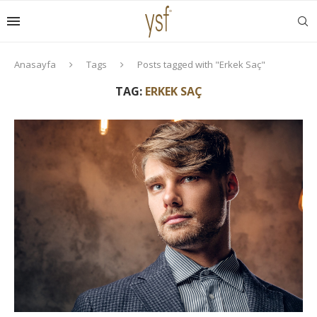
Anasayfa
Tags
Posts tagged with "Erkek Saç"
TAG:
ERKEK SAÇ