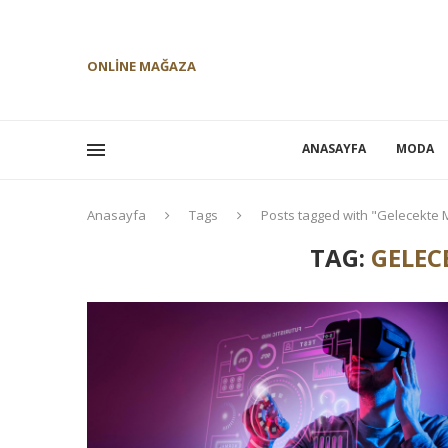
ONLINE MAĞAZA
ANASAYFA
MODA
Anasayfa
Tags
Posts tagged with "Gelecekte
TAG:
GELEC