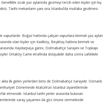
enellikle sıcak yaz aylarında gezmeyi tercih eden kişiler için kış
riz. Tarihi mekanların yanı sıra İstanbul’da mutlaka gezilmesi
 de vapurlardır. Boğaz hattında çalışan vapurlara binmek yaz ayları
kasında olan kişiler için Kadıköy, Beşiktaş hattına binmek ve
arasında Haydarpaşa garını, Dolmabahçe Sarayını ve Topkapı
şiler Ortaköy Camii etrafında dolaşabilir daha sonra sahildeki
 akla ilk gelen yerlerden birisi de Dolmabahçe Sarayıdır. Osmanlı
umhuriyet Döneminde Atatürk’ün İstanbul ziyaretlerinde
at etmesidir. İstanbul tarihi yerler arasında bulunan
mlerinde saray yaşamını da göz önüne sermektedir.