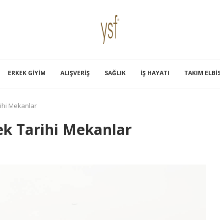
ERKEK GIYIM
ALIŞVERIŞ
SAĞLIK
İŞ HAYATI
TAKIM ELBI
rihi Mekanlar
ek Tarihi Mekanlar