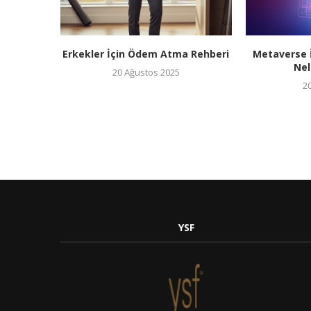
Erkekler İçin Ödem Atma Rehberi
Metaverse İ
Nel
20 Ağustos 2025
20
YSF