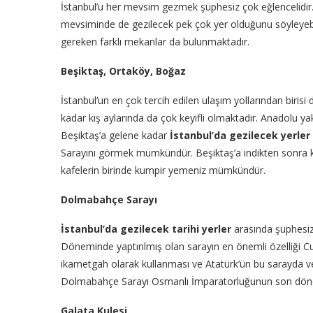
İstanbul’u her mevsim gezmek şüphesiz çok eğlencelidir. G
mevsiminde de gezilecek pek çok yer olduğunu söyleyebili
gereken farklı mekanlar da bulunmaktadır.
Beşiktaş, Ortaköy, Boğaz
İstanbul’un en çok tercih edilen ulaşım yollarından birisi
kadar kış aylarında da çok keyifli olmaktadır. Anadolu ya
Beşiktaş’a gelene kadar
İstanbul’da gezilecek yerler
Sarayını görmek mümkündür. Beşiktaş’a indikten sonra ki
kafelerin birinde kumpir yemeniz mümkündür.
Dolmabahçe Sarayı
İstanbul’da gezilecek tarihi
yerler
arasında şüphesiz
Döneminde yaptırılmış olan sarayın en önemli özelliği C
ikametgah olarak kullanması ve Atatürk’ün bu sarayda vef
Dolmabahçe Sarayı Osmanlı İmparatorluğunun son döne
Galata Kulesi