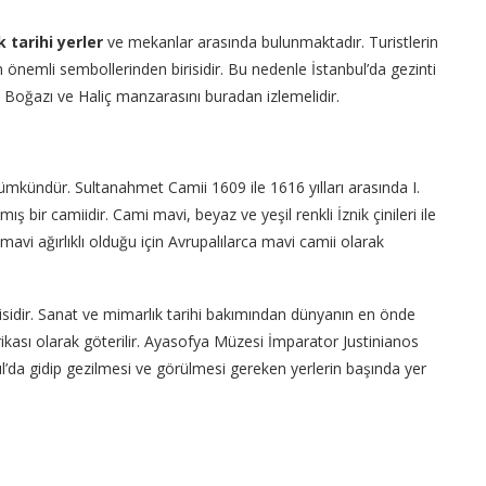
k
tarihi
yerler
ve mekanlar arasında bulunmaktadır. Turistlerin
 önemli sembollerinden birisidir. Bu nedenle İstanbul’da gezinti
l Boğazı ve Haliç manzarasını buradan izlemelidir.
mkündür. Sultanahmet Camii 1609 ile 1616 yılları arasında I.
ş bir camiidir. Cami mavi, beyaz ve yeşil renkli İznik çinileri ile
mavi ağırlıklı olduğu için Avrupalılarca mavi camii olarak
risidir. Sanat ve mimarlık tarihi bakımından dünyanın en önde
kası olarak göterilir. Ayasofya Müzesi İmparator Justinianos
bul’da gidip gezilmesi ve görülmesi gereken yerlerin başında yer