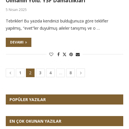
Olmanın Yolu: YSF Damatlıkları
5 Nisan 2025
Tebrikler! Bu yazıda kendinizi bulduğunuza göre teklifler
yapılmış, “evet”ler duyulmuş aileler tanışmış ve o …
DEVAMI
1
2
3
4
…
8
POPÜLER YAZILAR
EN ÇOK OKUNAN YAZILAR