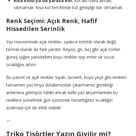
Kısa kollu ya da yarasa kol:
Kol altı hava almalı,
sıkmamalı. Kısa kol tercihinde kol genişliği dar olmamalı.
Renk Seçimi: Açık Renk, Hafif
Hissedilen Serinlik
Yaz mevsiminde açık renkler, sadece estetik olarak değil,
termal olarak da fark yaratır. Beyaz, gri, bej gibi açık tonlar
güneş ışığını yansıtırken koyu renkler ısıyı emer ve vücut
sıcaklığını artırır.
Bu pastel ve açık renkler Siyah, lacivert, koyu yeşil gibi renkleri
tamamen yaz boyu dolabımızdan çıkarmamız gerektiği
anlamına gelmiyor tabiki ancak belki yaz akşamlarında bu
renklere yönelmek gün içerisinde hissettiğiniz sıcaklığın
azalması için de etkili olabilir.
—
Triko Tişörtler Yazın Giyilir mi?