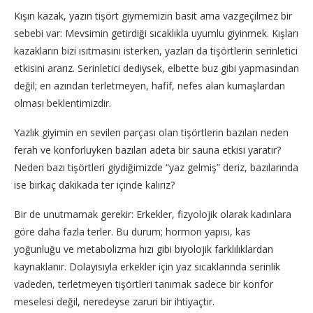
Kışın kazak, yazın tişört giymemizin basit ama vazgeçilmez bir
sebebi var: Mevsimin getirdiği sıcaklıkla uyumlu giyinmek. Kışları
kazakların bizi ısıtmasını isterken, yazları da tişörtlerin serinletici
etkisini ararız. Serinletici dediysek, elbette buz gibi yapmasından
değil; en azından terletmeyen, hafif, nefes alan kumaşlardan
olması beklentimizdir.
Yazlık giyimin en sevilen parçası olan tişörtlerin bazıları neden
ferah ve konforluyken bazıları adeta bir sauna etkisi yaratır?
Neden bazı tişörtleri giydiğimizde “yaz gelmiş” deriz, bazılarında
ise birkaç dakikada ter içinde kalırız?
Bir de unutmamak gerekir: Erkekler, fizyolojik olarak kadınlara
göre daha fazla terler. Bu durum; hormon yapısı, kas
yoğunluğu ve metabolizma hızı gibi biyolojik farklılıklardan
kaynaklanır. Dolayısıyla erkekler için yaz sıcaklarında serinlik
vadeden, terletmeyen tişörtleri tanımak sadece bir konfor
meselesi değil, neredeyse zaruri bir ihtiyaçtır.