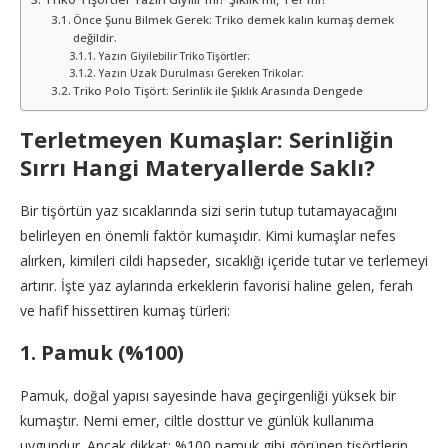
Önce Şunu Bilmek Gerek: Triko demek kalın kumaş demek
değildir.
Yazın Giyilebilir Triko Tişörtler:
Yazın Uzak Durulması Gereken Trikolar:
Triko Polo Tişört: Serinlik ile Şıklık Arasında Dengede
Terletmeyen Kumaşlar: Serinliğin
Sırrı Hangi Materyallerde Saklı?
Bir tişörtün yaz sıcaklarında sizi serin tutup tutamayacağını
belirleyen en önemli faktör kumaşıdır. Kimi kumaşlar nefes
alırken, kimileri cildi hapseder, sıcaklığı içeride tutar ve terlemeyi
artırır. İşte yaz aylarında erkeklerin favorisi haline gelen, ferah
ve hafif hissettiren kumaş türleri:
1. Pamuk (%100)
Pamuk, doğal yapısı sayesinde hava geçirgenliği yüksek bir
kumaştır. Nemi emer, ciltle dosttur ve günlük kullanıma
uygundur. Ancak dikkat: %100 pamuk gibi görünen tişörtlerin