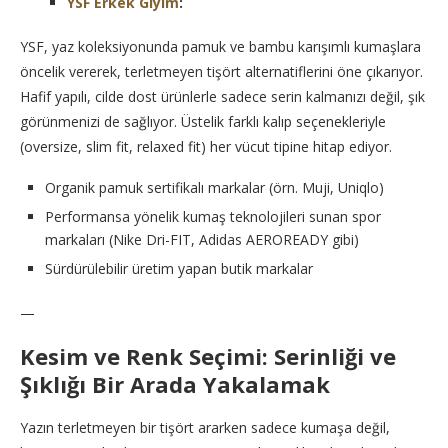
YSF Erkek Giyim
:
YSF, yaz koleksiyonunda pamuk ve bambu karışımlı kumaşlara
öncelik vererek, terletmeyen tişört alternatiflerini öne çıkarıyor.
Hafif yapılı, cilde dost ürünlerle sadece serin kalmanızı değil, şık
görünmenizi de sağlıyor. Üstelik farklı kalıp seçenekleriyle
(oversize, slim fit, relaxed fit) her vücut tipine hitap ediyor.
Organik pamuk sertifikalı markalar (örn. Muji, Uniqlo)
Performansa yönelik kumaş teknolojileri sunan spor
markaları (Nike Dri-FIT, Adidas AEROREADY gibi)
Sürdürülebilir üretim yapan butik markalar
—
Kesim ve Renk Seçimi: Serinliği ve
Şıklığı Bir Arada Yakalamak
Yazın terletmeyen bir tişört ararken sadece kumaşa değil,