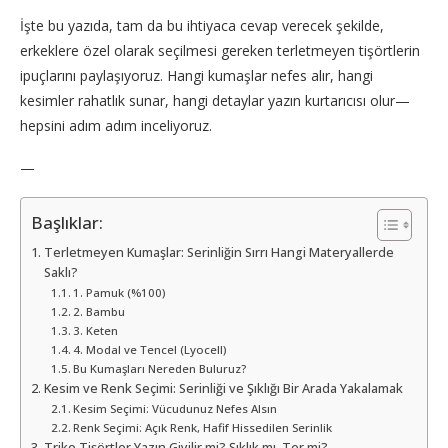
İşte bu yazıda, tam da bu ihtiyaca cevap verecek şekilde,
erkeklere özel olarak seçilmesi gereken terletmeyen tişörtlerin
ipuçlarını paylaşıyoruz. Hangi kumaşlar nefes alır, hangi
kesimler rahatlık sunar, hangi detaylar yazın kurtarıcısı olur—
hepsini adım adım inceliyoruz.
—
Başlıklar:
Terletmeyen Kumaşlar: Serinliğin Sırrı Hangi Materyallerde
Saklı?
1. Pamuk (%100)
2. Bambu
3. Keten
4. Modal ve Tencel (Lyocell)
Bu Kumaşları Nereden Buluruz?
Kesim ve Renk Seçimi: Serinliği ve Şıklığı Bir Arada Yakalamak
Kesim Seçimi: Vücudunuz Nefes Alsın
Renk Seçimi: Açık Renk, Hafif Hissedilen Serinlik
Triko Tişörtler Yazın Giyilir mi? Şıklık mı, Ter mi?