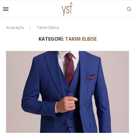
Anasayfa
Takım Elbise
KATEGORI:
TAKIM ELBISE