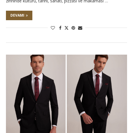
zihninde kültürü, tarihi, sanatı, pizzası ve makarnası …
DEVAMI