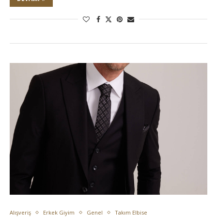
Alışveriş
Erkek Giyim
Genel
Takım Elbise