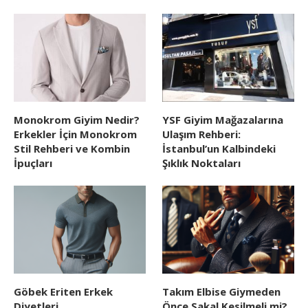
Monokrom Giyim Nedir?
YSF Giyim Mağazalarına
Erkekler İçin Monokrom
Ulaşım Rehberi:
Stil Rehberi ve Kombin
İstanbul’un Kalbindeki
İpuçları
Şıklık Noktaları
Göbek Eriten Erkek
Takım Elbise Giymeden
Diyetleri
Önce Sakal Kesilmeli mi?