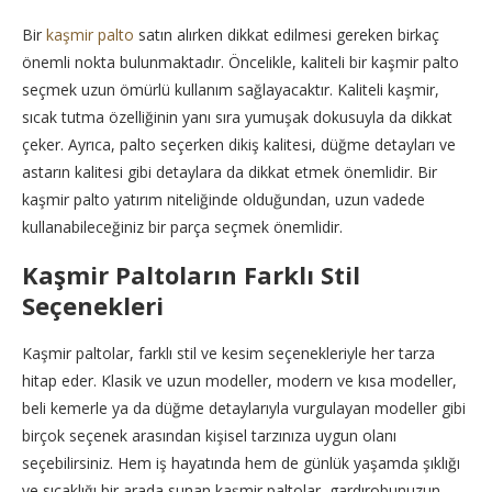
Bir
kaşmir palto
satın alırken dikkat edilmesi gereken birkaç
önemli nokta bulunmaktadır. Öncelikle, kaliteli bir kaşmir palto
seçmek uzun ömürlü kullanım sağlayacaktır. Kaliteli kaşmir,
sıcak tutma özelliğinin yanı sıra yumuşak dokusuyla da dikkat
çeker. Ayrıca, palto seçerken dikiş kalitesi, düğme detayları ve
astarın kalitesi gibi detaylara da dikkat etmek önemlidir. Bir
kaşmir palto yatırım niteliğinde olduğundan, uzun vadede
kullanabileceğiniz bir parça seçmek önemlidir.
Kaşmir Paltoların Farklı Stil
Seçenekleri
Kaşmir paltolar, farklı stil ve kesim seçenekleriyle her tarza
hitap eder. Klasik ve uzun modeller, modern ve kısa modeller,
beli kemerle ya da düğme detaylarıyla vurgulayan modeller gibi
birçok seçenek arasından kişisel tarzınıza uygun olanı
seçebilirsiniz. Hem iş hayatında hem de günlük yaşamda şıklığı
ve sıcaklığı bir arada sunan kaşmir paltolar, gardırobunuzun