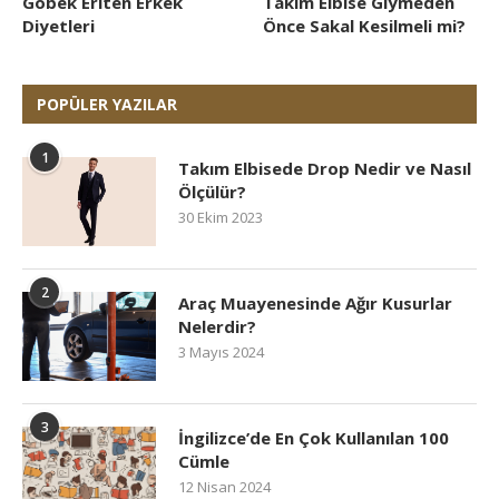
Göbek Eriten Erkek
Takım Elbise Giymeden
Diyetleri
Önce Sakal Kesilmeli mi?
POPÜLER YAZILAR
1
Takım Elbisede Drop Nedir ve Nasıl
Ölçülür?
30 Ekim 2023
2
Araç Muayenesinde Ağır Kusurlar
Nelerdir?
3 Mayıs 2024
3
İngilizce’de En Çok Kullanılan 100
Cümle
12 Nisan 2024