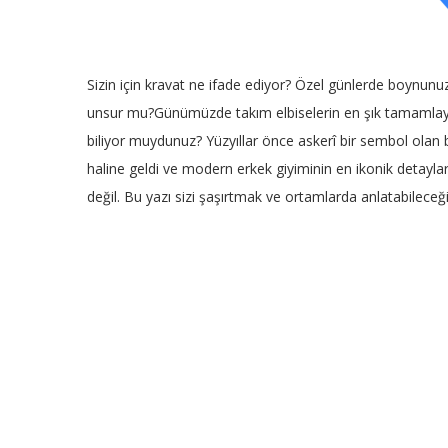
Sizin için kravat ne ifade ediyor? Özel günlerde boynunuz
unsur mu?Günümüzde takım elbiselerin en şık tamamlayıcı
biliyor muydunuz? Yüzyıllar önce askerî bir sembol olan
haline geldi ve modern erkek giyiminin en ikonik detayları
değil. Bu yazı sizi şaşırtmak ve ortamlarda anlatabileceği