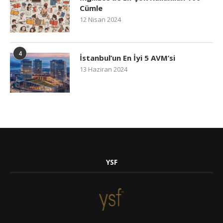
Cümle
12 Nisan 2024
4
İstanbul’un En İyi 5 AVM’si
13 Haziran 2024
YSF