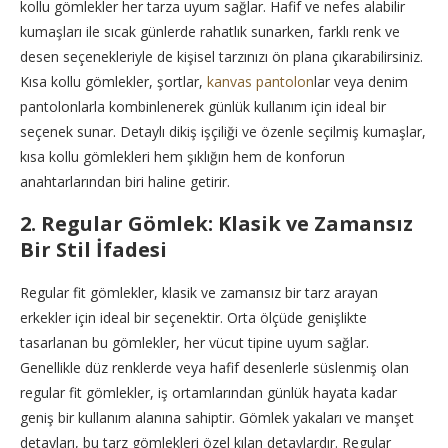
kollu gömlekler her tarza uyum sağlar. Hafif ve nefes alabilir
kumaşları ile sıcak günlerde rahatlık sunarken, farklı renk ve
desen seçenekleriyle de kişisel tarzınızı ön plana çıkarabilirsiniz.
Kısa kollu gömlekler, şortlar,
kanvas pantolon
lar veya denim
pantolonlarla kombinlenerek günlük kullanım için ideal bir
seçenek sunar. Detaylı dikiş işçiliği ve özenle seçilmiş kumaşlar,
kısa kollu gömlekleri hem şıklığın hem de konforun
anahtarlarından biri haline getirir.
2. Regular Gömlek: Klasik ve Zamansız
Bir Stil İfadesi
Regular fit gömlekler, klasik ve zamansız bir tarz arayan
erkekler için ideal bir seçenektir. Orta ölçüde genişlikte
tasarlanan bu gömlekler, her vücut tipine uyum sağlar.
Genellikle düz renklerde veya hafif desenlerle süslenmiş olan
regular fit gömlekler, iş ortamlarından günlük hayata kadar
geniş bir kullanım alanına sahiptir. Gömlek yakaları ve manşet
detayları, bu tarz gömlekleri özel kılan detaylardır. Regular