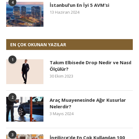
4
İstanbul’un En İyi 5 AVM’si
13 Haziran 2024
EN ÇOK OKUNAN YAZILAR
1
Takım Elbisede Drop Nedir ve Nasıl
Ölçülür?
30 Ekim 2023
2
Araç Muayenesinde Ağır Kusurlar
Nelerdir?
3 Mayıs 2024
3
İngilizce’de En Çok Kullanılan 100