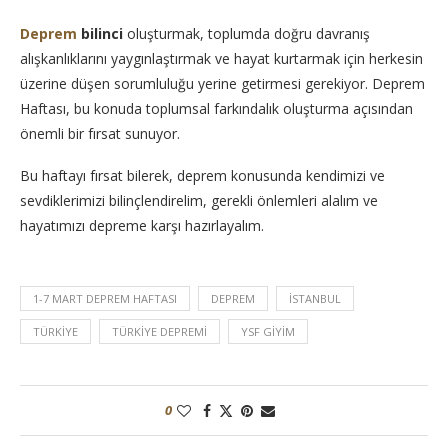
Deprem
bilinci
oluşturmak, toplumda doğru davranış
alışkanlıklarını yaygınlaştırmak ve hayat kurtarmak için herkesin
üzerine düşen sorumluluğu yerine getirmesi gerekiyor. Deprem
Haftası, bu konuda toplumsal farkındalık oluşturma açısından
önemli bir fırsat sunuyor.
Bu haftayı fırsat bilerek, deprem konusunda kendimizi ve
sevdiklerimizi bilinçlendirelim, gerekli önlemleri alalım ve
hayatımızı depreme karşı hazırlayalım.
1-7 MART DEPREM HAFTASI
DEPREM
İSTANBUL
TÜRKIYE
TÜRKIYE DEPREMI
YSF GIYIM
0