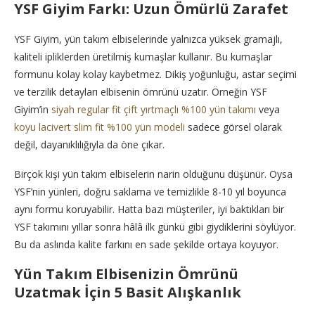
YSF Giyim Farkı: Uzun Ömürlü Zarafet
YSF Giyim, yün takım elbiselerinde yalnızca yüksek gramajlı,
kaliteli ipliklerden üretilmiş kumaşlar kullanır. Bu kumaşlar
formunu kolay kolay kaybetmez. Dikiş yoğunluğu, astar seçimi
ve terzilik detayları elbisenin ömrünü uzatır. Örneğin YSF
Giyim’in
siyah regular fit çift yırtmaçlı %100 yün takımı
veya
koyu lacivert slim fit %100 yün modeli
sadece görsel olarak
değil, dayanıklılığıyla da öne çıkar.
Birçok kişi yün takım elbiselerin narin olduğunu düşünür. Oysa
YSF’nin yünleri, doğru saklama ve temizlikle 8-10 yıl boyunca
aynı formu koruyabilir. Hatta bazı müşteriler, iyi baktıkları bir
YSF takımını yıllar sonra hâlâ ilk günkü gibi giydiklerini söylüyor.
Bu da aslında kalite farkını en sade şekilde ortaya koyuyor.
Yün Takım Elbisenizin Ömrünü
Uzatmak İçin 5 Basit Alışkanlık