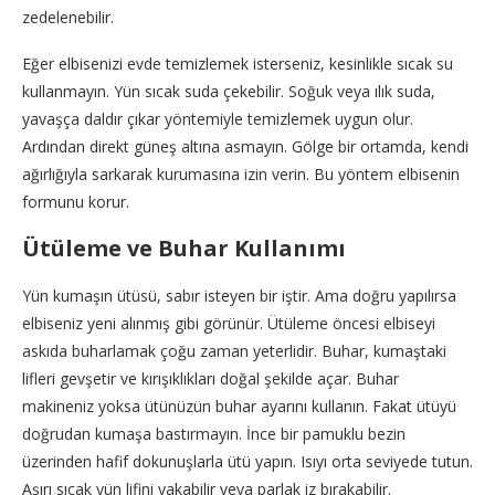
zedelenebilir.
Eğer elbisenizi evde temizlemek isterseniz, kesinlikle sıcak su
kullanmayın. Yün sıcak suda çekebilir. Soğuk veya ılık suda,
yavaşça daldır çıkar yöntemiyle temizlemek uygun olur.
Ardından direkt güneş altına asmayın. Gölge bir ortamda, kendi
ağırlığıyla sarkarak kurumasına izin verin. Bu yöntem elbisenin
formunu korur.
Ütüleme ve Buhar Kullanımı
Yün kumaşın ütüsü, sabır isteyen bir iştir. Ama doğru yapılırsa
elbiseniz yeni alınmış gibi görünür. Ütüleme öncesi elbiseyi
askıda buharlamak çoğu zaman yeterlidir. Buhar, kumaştaki
lifleri gevşetir ve kırışıklıkları doğal şekilde açar. Buhar
makineniz yoksa ütünüzün buhar ayarını kullanın. Fakat ütüyü
doğrudan kumaşa bastırmayın. İnce bir pamuklu bezin
üzerinden hafif dokunuşlarla ütü yapın. Isıyı orta seviyede tutun.
Aşırı sıcak yün lifini yakabilir veya parlak iz bırakabilir.