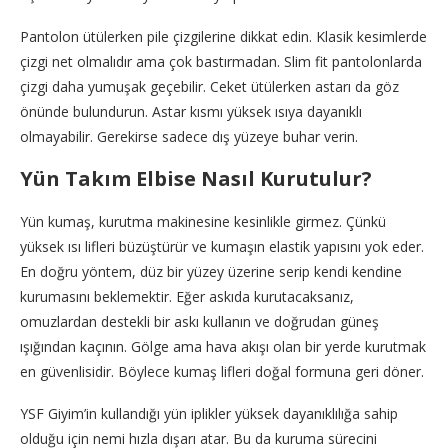
Pantolon ütülerken pile çizgilerine dikkat edin. Klasik kesimlerde
çizgi net olmalıdır ama çok bastırmadan. Slim fit pantolonlarda
çizgi daha yumuşak geçebilir. Ceket ütülerken astarı da göz
önünde bulundurun. Astar kısmı yüksek ısıya dayanıklı
olmayabilir. Gerekirse sadece dış yüzeye buhar verin.
Yün Takım Elbise Nasıl Kurutulur?
Yün kumaş, kurutma makinesine kesinlikle girmez. Çünkü
yüksek ısı lifleri büzüştürür ve kumaşın elastik yapısını yok eder.
En doğru yöntem, düz bir yüzey üzerine serip kendi kendine
kurumasını beklemektir. Eğer askıda kurutacaksanız,
omuzlardan destekli bir askı kullanın ve doğrudan güneş
ışığından kaçının. Gölge ama hava akışı olan bir yerde kurutmak
en güvenlisidir. Böylece kumaş lifleri doğal formuna geri döner.
YSF Giyim’in kullandığı yün iplikler yüksek dayanıklılığa sahip
olduğu için nemi hızla dışarı atar. Bu da kuruma sürecini