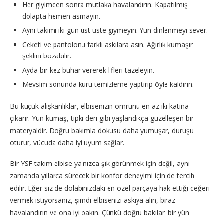
Her giyimden sonra mutlaka havalandırın. Kapatılmış
dolapta hemen asmayın.
Aynı takımı iki gün üst üste giymeyin. Yün dinlenmeyi sever.
Ceketi ve pantolonu farklı askılara asın. Ağırlık kumaşın
şeklini bozabilir.
Ayda bir kez buhar vererek lifleri tazeleyin.
Mevsim sonunda kuru temizleme yaptırıp öyle kaldırın.
Bu küçük alışkanlıklar, elbisenizin ömrünü en az iki katına
çıkarır. Yün kumaş, tıpkı deri gibi yaşlandıkça güzelleşen bir
materyaldir. Doğru bakımla dokusu daha yumuşar, duruşu
oturur, vücuda daha iyi uyum sağlar.
Bir YSF takım elbise yalnızca şık görünmek için değil, aynı
zamanda yıllarca sürecek bir konfor deneyimi için de tercih
edilir. Eğer siz de dolabınızdaki en özel parçaya hak ettiği değeri
vermek istiyorsanız, şimdi elbisenizi askıya alın, biraz
havalandırın ve ona iyi bakın. Çünkü doğru bakılan bir yün