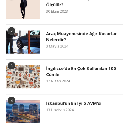
Ölçülür?
30 Ekim 2023
2
Araç Muayenesinde Ağır Kusurlar
Nelerdir?
3 Mayıs 2024
3
İngilizce’de En Çok Kullanılan 100
Cümle
12 Nisan 2024
4
İstanbul’un En İyi 5 AVM’si
13 Haziran 2024