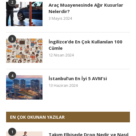
2
Araç Muayenesinde Ağır Kusurlar
Nelerdir?
3 Mayıs 2024
3
İngilizce’de En Çok Kullanılan 100
Cümle
12 Nisan 2024
4
İstanbul’un En İyi 5 AVM’si
13 Haziran 2024
EN ÇOK OKUNAN YAZILAR
1
Takım Elbisede Drop Nedir ve Nasıl