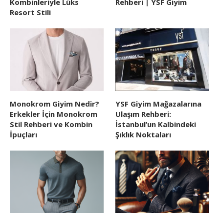
Kombinleriyle Lüks
Rehberi | YSF Giyim
Resort Stili
Monokrom Giyim Nedir?
YSF Giyim Mağazalarına
Erkekler İçin Monokrom
Ulaşım Rehberi:
Stil Rehberi ve Kombin
İstanbul’un Kalbindeki
İpuçları
Şıklık Noktaları