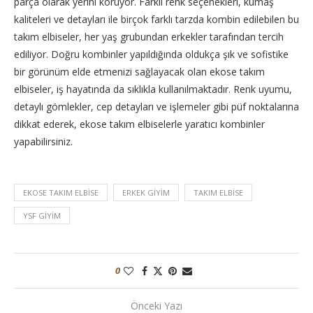
parça olarak yerini koruyor. Farklı renk seçenekleri, kumaş
kaliteleri ve detayları ile birçok farklı tarzda kombin edilebilen bu
takım elbiseler, her yaş grubundan erkekler tarafından tercih
ediliyor. Doğru kombinler yapıldığında oldukça şık ve sofistike
bir görünüm elde etmenizi sağlayacak olan ekose takım
elbiseler, iş hayatında da sıklıkla kullanılmaktadır. Renk uyumu,
detaylı gömlekler, cep detayları ve işlemeler gibi püf noktalarına
dikkat ederek, ekose takım elbiselerle yaratıcı kombinler
yapabilirsiniz.
EKOSE TAKIM ELBISE
ERKEK GIYIM
TAKIM ELBISE
YSF GIYIM
0
Önceki Yazı