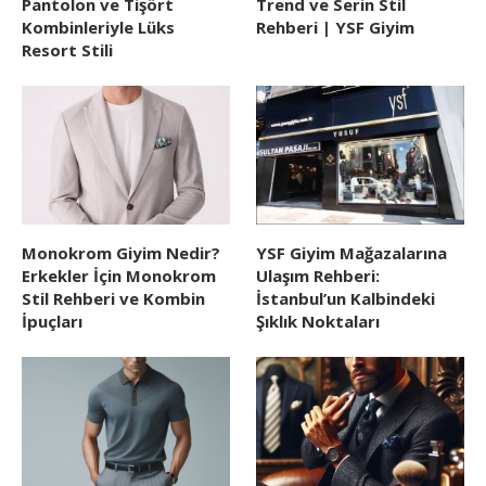
Pantolon ve Tişört
Trend ve Serin Stil
Kombinleriyle Lüks
Rehberi | YSF Giyim
Resort Stili
Monokrom Giyim Nedir?
YSF Giyim Mağazalarına
Erkekler İçin Monokrom
Ulaşım Rehberi:
Stil Rehberi ve Kombin
İstanbul’un Kalbindeki
İpuçları
Şıklık Noktaları