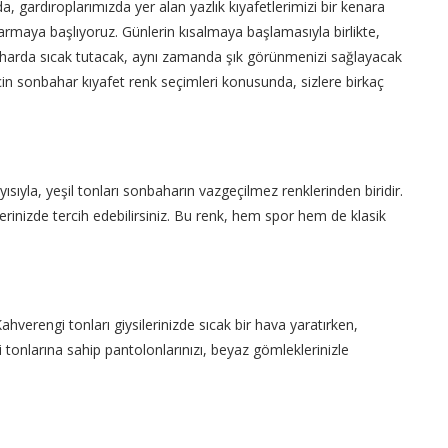
 gardıroplarımızda yer alan yazlık kıyafetlerimizi bir kenara
armaya başlıyoruz. Günlerin kısalmaya başlamasıyla birlikte,
aharda sıcak tutacak, aynı zamanda şık görünmenizi sağlayacak
için sonbahar kıyafet renk seçimleri konusunda, sizlere birkaç
ıyla, yeşil tonları sonbaharın vazgeçilmez renklerinden biridir.
ilerinizde tercih edebilirsiniz. Bu renk, hem spor hem de klasik
hverengi tonları giysilerinizde sıcak bir hava yaratırken,
tonlarına sahip pantolonlarınızı, beyaz gömleklerinizle