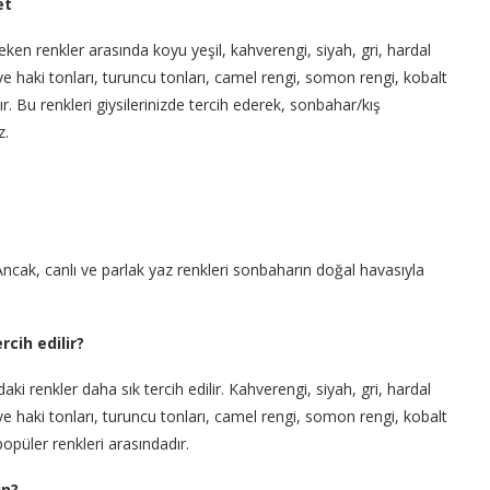
et
n renkler arasında koyu yeşil, kahverengi, siyah, gri, hardal
j ve haki tonları, turuncu tonları, camel rengi, somon rengi, kobalt
r. Bu renkleri giysilerinizde tercih ederek, sonbahar/kış
z.
Ancak, canlı ve parlak yaz renkleri sonbaharın doğal havasıyla
cih edilir?
i renkler daha sık tercih edilir. Kahverengi, siyah, gri, hardal
j ve haki tonları, turuncu tonları, camel rengi, somon rengi, kobalt
opüler renkleri arasındadır.
un?