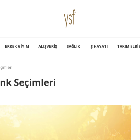
ERKEK GIYIM
ALIŞVERIŞ
SAĞLIK
İŞ HAYATI
TAKIM ELBI
çimleri
nk Seçimleri