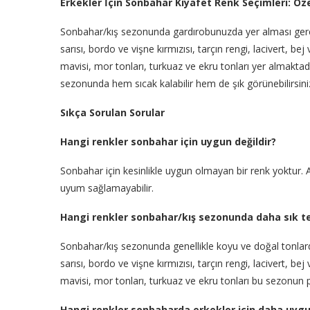
Erkekler İçin Sonbahar Kıyafet Renk Seçimleri: Öz
Sonbahar/kış sezonunda gardırobunuzda yer alması gereke
sarısı, bordo ve vişne kırmızısı, tarçın rengi, lacivert, be
mavisi, mor tonları, turkuaz ve ekru tonları yer almaktadı
sezonunda hem sıcak kalabilir hem de şık görünebilirsini
Sıkça Sorulan Sorular
Hangi renkler sonbahar için uygun değildir?
Sonbahar için kesinlikle uygun olmayan bir renk yoktur. 
uyum sağlamayabilir.
Hangi renkler sonbahar/kış sezonunda daha sık ter
Sonbahar/kış sezonunda genellikle koyu ve doğal tonlardak
sarısı, bordo ve vişne kırmızısı, tarçın rengi, lacivert, be
mavisi, mor tonları, turkuaz ve ekru tonları bu sezonun p
Hangi renkler sonbaharda erkekler için daha uyg