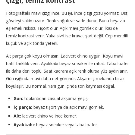
çizgi, temiz kontrast
Fotoğraftaki mavi çizgi ince. Bu iyi. İnce çizgi gözü yormaz. Üst
gövdeyi sakin uzatır. Renk soğuk ve sade durur. Bunu beyazla
eşlemek risksiz. Tişört olur. Açık mavi gömlek olur. İkisi de
temiz kontrast verir. Yaka sivri ise kravat şart değil. Cep mendili
küçük ve açık tonda yeterli.
Alt parça çok koyu olmasın. Lacivert chino uygun. Koyu mavi
hafif farklılık verir. Ayakkabı beyaz sneaker ile rahat. Taba loafer
ile daha derli toplu. Saat kadranı açık renk olursa yüz aydınlanır.
Gün ışığında mavi daha net görünür. Akşam iç mekanda biraz
koyulaşır. Bu normal. Yani gün içinde ton kayması doğal.
Gün:
toplantıdan casual akşama geçiş.
İç parça:
beyaz tişört ya da açık mavi gömlek.
Alt:
lacivert chino ve ince kemer.
Ayakkabı:
beyaz sneaker veya taba loafer.