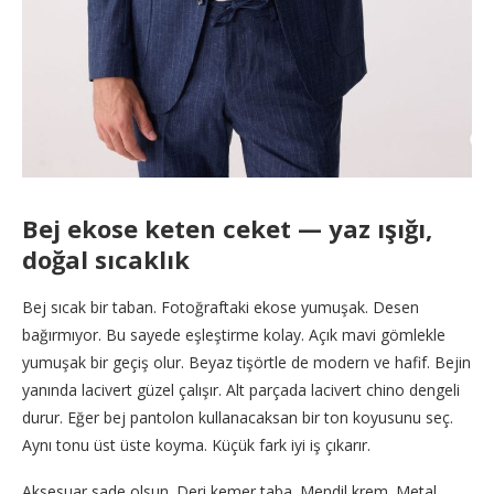
Bej ekose keten ceket — yaz ışığı,
doğal sıcaklık
Bej sıcak bir taban. Fotoğraftaki ekose yumuşak. Desen
bağırmıyor. Bu sayede eşleştirme kolay. Açık mavi gömlekle
yumuşak bir geçiş olur. Beyaz tişörtle de modern ve hafif. Bejin
yanında lacivert güzel çalışır. Alt parçada lacivert chino dengeli
durur. Eğer bej pantolon kullanacaksan bir ton koyusunu seç.
Aynı tonu üst üste koyma. Küçük fark iyi iş çıkarır.
Aksesuar sade olsun. Deri kemer taba. Mendil krem. Metal