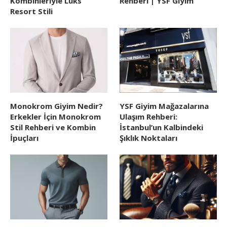
Kombinleriyle Lüks
Rehberi | YSF Giyim
Resort Stili
Monokrom Giyim Nedir?
YSF Giyim Mağazalarına
Erkekler İçin Monokrom
Ulaşım Rehberi:
Stil Rehberi ve Kombin
İstanbul’un Kalbindeki
İpuçları
Şıklık Noktaları