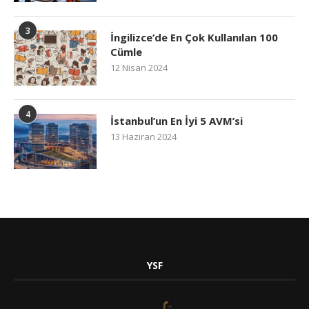
3
İngilizce’de En Çok Kullanılan 100
Cümle
12 Nisan 2024
4
İstanbul’un En İyi 5 AVM’si
13 Haziran 2024
YSF