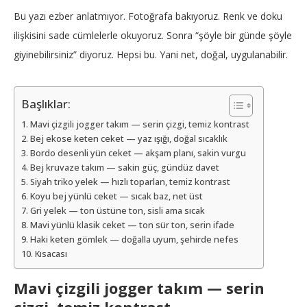
Bu yazı ezber anlatmıyor. Fotoğrafa bakıyoruz. Renk ve doku
ilişkisini sade cümlelerle okuyoruz. Sonra “şöyle bir günde şöyle
giyinebilirsiniz” diyoruz. Hepsi bu. Yani net, doğal, uygulanabilir.
Başlıklar:
Mavi çizgili jogger takım — serin çizgi, temiz kontrast
Bej ekose keten ceket — yaz ışığı, doğal sıcaklık
Bordo desenli yün ceket — akşam planı, sakin vurgu
Bej kruvaze takım — sakin güç, gündüz davet
Siyah triko yelek — hızlı toparlan, temiz kontrast
Koyu bej yünlü ceket — sıcak baz, net üst
Gri yelek — ton üstüne ton, sisli ama sıcak
Mavi yünlü klasik ceket — ton sür ton, serin ifade
Haki keten gömlek — doğalla uyum, şehirde nefes
Kısacası
Mavi çizgili jogger takım — serin