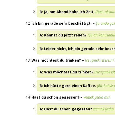
B: Ja, am Abend habe ich Zeit.
(Evet, akşam
Ich bin gerade sehr beschäftigt.
–
Şu anda ço
A: Kannst du jetzt reden?
(Şu an konuşabili
B: Leider nicht, ich bin gerade sehr besc
Was möchtest du trinken?
–
Ne içmek istersin?
A: Was möchtest du trinken?
(Ne içmek ist
B: Ich hätte gern einen Kaffee.
(Bir kahve 
Hast du schon gegessen?
–
Yemek yedin mi?
A: Hast du schon gegessen?
(Yemek yedin 