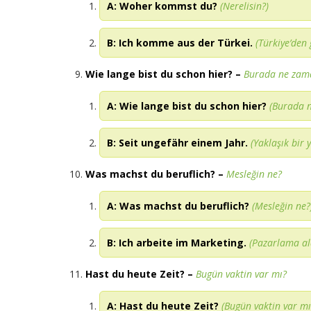
A: Woher kommst du?
(Nerelisin?)
B: Ich komme aus der Türkei.
(Türkiye’den
Wie lange bist du schon hier?
–
Burada ne zam
A: Wie lange bist du schon hier?
(Burada 
B: Seit ungefähr einem Jahr.
(Yaklaşık bir y
Was machst du beruflich?
–
Mesleğin ne?
A: Was machst du beruflich?
(Mesleğin ne?
B: Ich arbeite im Marketing.
(Pazarlama al
Hast du heute Zeit?
–
Bugün vaktin var mı?
A: Hast du heute Zeit?
(Bugün vaktin var mı