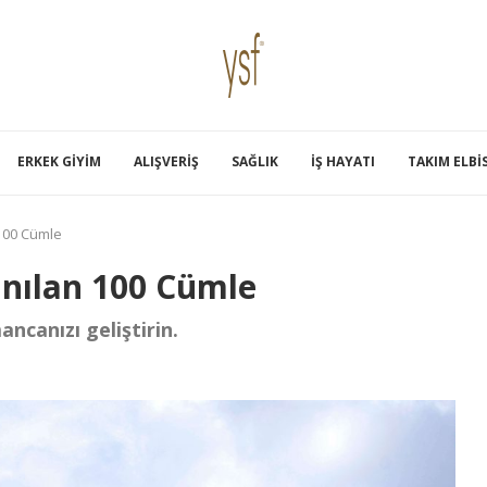
ERKEK GIYIM
ALIŞVERIŞ
SAĞLIK
İŞ HAYATI
TAKIM ELBI
100 Cümle
anılan 100 Cümle
ncanızı geliştirin.