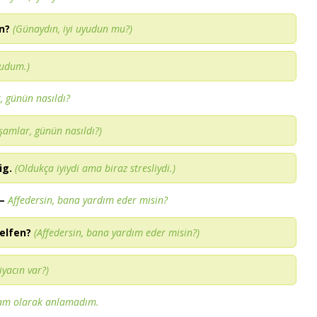
n?
(Günaydın, iyi uyudun mu?)
uyudum.)
, günün nasıldı?
kşamlar, günün nasıldı?)
ig.
(Oldukça iyiydi ama biraz stresliydi.)
–
Affedersin, bana yardım eder misin?
elfen?
(Affedersin, bana yardım eder misin?)
iyacın var?)
am olarak anlamadım.