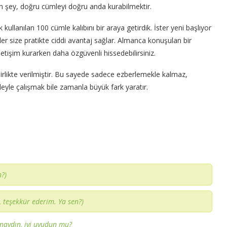
tan şey, doğru cümleyi doğru anda kurabilmektir.
ullanılan 100 cümle kalıbını bir araya getirdik. İster yeni başlıyor
ler size pratikte ciddi avantaj sağlar. Almanca konuşulan bir
 iletişim kurarken daha özgüvenli hissedebilirsiniz.
 birlikte verilmiştir. Bu sayede sadece ezberlemekle kalmaz,
eyle çalışmak bile zamanla büyük fark yaratır.
n?)
m, teşekkür ederim. Ya sen?)
naydın, iyi uyudun mu?