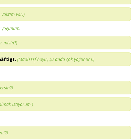
 vaktim var.)
k yoğunum.
r misin?)
häftigt.
(Maalesef hayır, şu anda çok yoğunum.)
ersin?)
almak istiyorum.)
mi?)