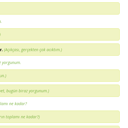
m.
)
r.
(Açıkçası, gerçekten çok acıktım.)
z yorgunum.
un.)
vet, bugün biraz yorgunum.)
plamı ne kadar?
rın toplamı ne kadar?)