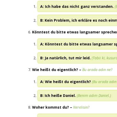
A: Ich habe das nicht ganz verstanden.
(
B: Kein Problem, ich erkläre es noch einm
Könntest du bitte etwas langsamer spreche
A: Könntest du bitte etwas langsamer 
B: Ja natürlich, tut mir leid.
(Tabii ki, kusu
Wie heißt du eigentlich?
–
Bu arada adın ne?
A: Wie heißt du eigentlich?
(Bu arada adın
B: Ich heiße Daniel.
(Benim adım Daniel.)
Woher kommst du?
–
Nerelisin?