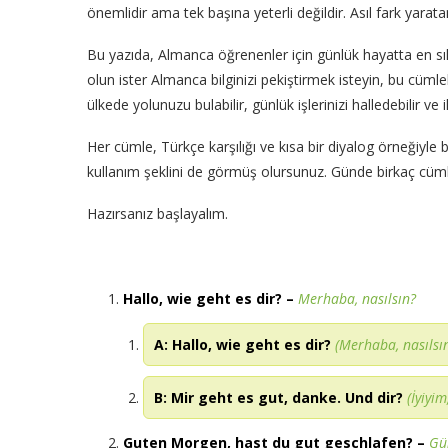
önemlidir ama tek başına yeterli değildir. Asıl fark yara
Bu yazıda, Almanca öğrenenler için günlük hayatta en sık k
olun ister Almanca bilginizi pekiştirmek isteyin, bu cümle
ülkede yolunuzu bulabilir, günlük işlerinizi halledebilir ve
Her cümle, Türkçe karşılığı ve kısa bir diyalog örneğiyle
kullanım şeklini de görmüş olursunuz. Günde birkaç cüml
Hazırsanız başlayalım.
Hallo, wie geht es dir?
–
Merhaba, nasılsın?
A: Hallo, wie geht es dir?
(Merhaba, nasılsı
B: Mir geht es gut, danke. Und dir?
(İyiyi
Guten Morgen, hast du gut geschlafen?
–
Gü