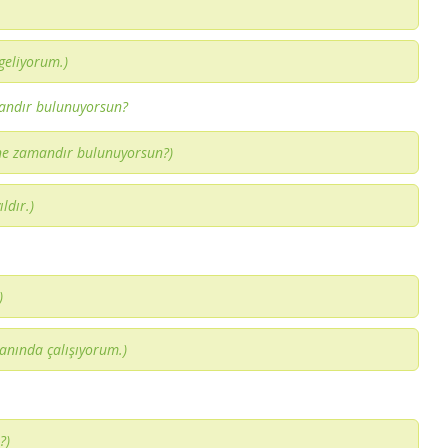
 geliyorum.)
andır bulunuyorsun?
ne zamandır bulunuyorsun?)
ıldır.)
)
anında çalışıyorum.)
?)