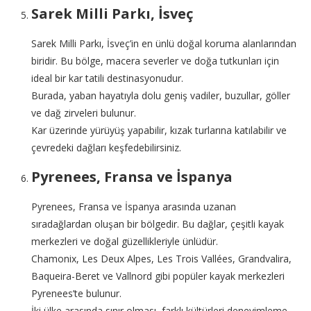
Sarek Milli Parkı, İsveç
Sarek Milli Parkı, İsveç’in en ünlü doğal koruma alanlarından
biridir. Bu bölge, macera severler ve doğa tutkunları için
ideal bir kar tatili destinasyonudur.
Burada, yaban hayatıyla dolu geniş vadiler, buzullar, göller
ve dağ zirveleri bulunur.
Kar üzerinde yürüyüş yapabilir, kızak turlarına katılabilir ve
çevredeki dağları keşfedebilirsiniz.
Pyrenees, Fransa ve İspanya
Pyrenees, Fransa ve İspanya arasında uzanan
sıradağlardan oluşan bir bölgedir. Bu dağlar, çeşitli kayak
merkezleri ve doğal güzellikleriyle ünlüdür.
Chamonix, Les Deux Alpes, Les Trois Vallées, Grandvalira,
Baqueira-Beret ve Vallnord gibi popüler kayak merkezleri
Pyrenees’te bulunur.
İki ülke arasında sınır olması, farklı kültürleri deneyimleme