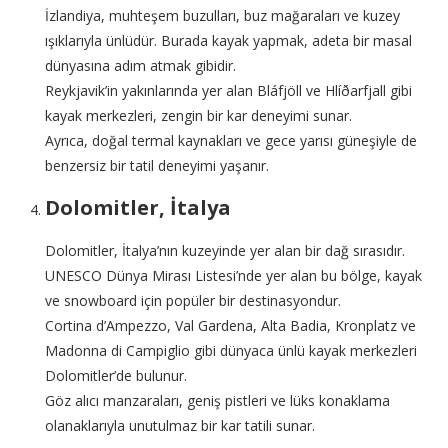
İzlandiya, muhteşem buzulları, buz mağaraları ve kuzey
ışıklarıyla ünlüdür. Burada kayak yapmak, adeta bir masal
dünyasına adım atmak gibidir.
Reykjavik’in yakınlarında yer alan Bláfjöll ve Hlíðarfjall gibi
kayak merkezleri, zengin bir kar deneyimi sunar.
Ayrıca, doğal termal kaynakları ve gece yarısı güneşiyle de
benzersiz bir tatil deneyimi yaşanır.
Dolomitler, İtalya
Dolomitler, İtalya’nın kuzeyinde yer alan bir dağ sırasıdır.
UNESCO Dünya Mirası Listesi’nde yer alan bu bölge, kayak
ve snowboard için popüler bir destinasyondur.
Cortina d’Ampezzo, Val Gardena, Alta Badia, Kronplatz ve
Madonna di Campiglio gibi dünyaca ünlü kayak merkezleri
Dolomitler’de bulunur.
Göz alıcı manzaraları, geniş pistleri ve lüks konaklama
olanaklarıyla unutulmaz bir kar tatili sunar.