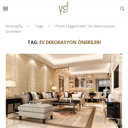
Anasayfa
Tags
Posts tagged with "ev dekorasyon
önerileri"
TAG:
EV DEKORASYON ÖNERILERI