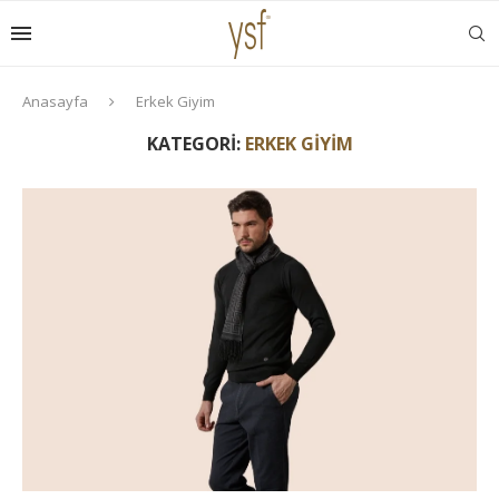
Anasayfa
Erkek Giyim
KATEGORI:
ERKEK GIYIM