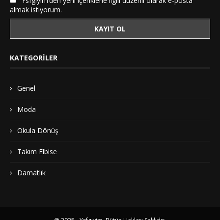
Ysfgiyim’den yeni içeriklerle ilgili düzenli olarak e-posta
almak istiyorum.
KATEGORILER
Genel
Moda
Okula Dönüş
Takım Elbise
Damatlık