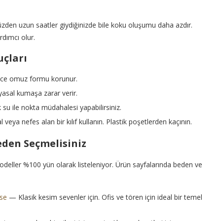
 yüzden uzun saatler giydiğinizde bile koku oluşumu daha azdır.
rdımcı olur.
uçları
lece omuz formu korunur.
asal kumaşa zarar verir.
u ile nokta müdahalesi yapabilirsiniz.
a nefes alan bir kılıf kullanın. Plastik poşetlerden kaçının.
den Seçmelisiniz
odeller %100 yün olarak listeleniyor. Ürün sayfalarında beden ve
ise
— Klasik kesim sevenler için. Ofis ve tören için ideal bir temel