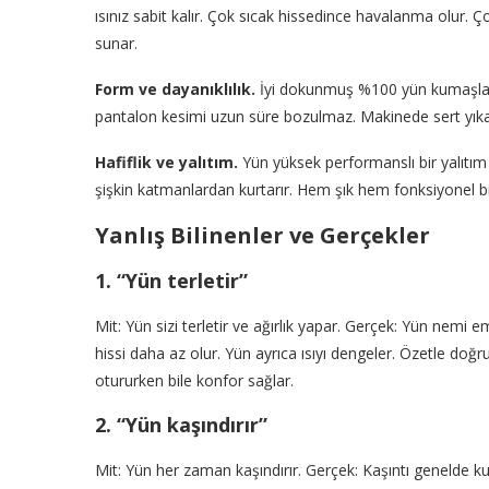
ısınız sabit kalır. Çok sıcak hissedince havalanma olur. Ç
sunar.
Form ve dayanıklılık.
İyi dokunmuş %100 yün kumaşlar y
pantalon kesimi uzun süre bozulmaz. Makinede sert yıka
Hafiflik ve yalıtım.
Yün yüksek performanslı bir yalıtım 
şişkin katmanlardan kurtarır. Hem şık hem fonksiyonel b
Yanlış Bilinenler ve Gerçekler
1. “Yün terletir”
Mit: Yün sizi terletir ve ağırlık yapar. Gerçek: Yün nemi 
hissi daha az olur. Yün ayrıca ısıyı dengeler. Özetle doğ
otururken bile konfor sağlar.
2. “Yün kaşındırır”
Mit: Yün her zaman kaşındırır. Gerçek: Kaşıntı genelde kumaşı