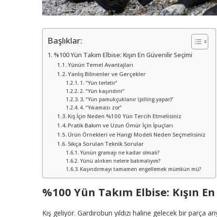
Başlıklar:
%100 Yün Takım Elbise: Kışın En Güvenilir Seçimi
Yünün Temel Avantajları
Yanlış Bilinenler ve Gerçekler
1. “Yün terletir”
2. “Yün kaşındırır”
3. “Yün pamukçuklanır (pilling yapar)”
4. “Yıkaması zor”
Kış İçin Neden %100 Yün Tercih Etmelisiniz
Pratik Bakım ve Uzun Ömür İçin İpuçları
Ürün Örnekleri ve Hangi Modeli Neden Seçmelisiniz
Sıkça Sorulan Teknik Sorular
Yünün gramajı ne kadar olmalı?
Yünü alırken nelere bakmalıyım?
Kaşındırmayı tamamen engellemek mümkün mü?
%100 Yün Takım Elbise: Kışın En
Kış geliyor. Gardırobun yıldızı haline gelecek bir parça 