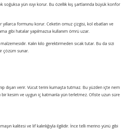
ok soğuksa yün ısıyı korur. Bu özellik kış şartlarında büyük konfor
ıllarca formunu korur. Ceketin omuz çizgisi, kol ebatları ve
ma gibi hatalar yapılmazsa kullanım ömrü uzar.
malzemesidir. Kalın kilo gerektirmeden sıcak tutar. Bu da sizi
ir çözüm sunar.
emip dışarı verir. Vücut terini kumaşta tutmaz. Bu yüzden içte nem
ru bir kesim ve uygun iç katmanla yün terletmez. Ofiste uzun süre
n kalitesi ve lif kalınlığıyla ilgilidir. İnce telli merino yünü gibi