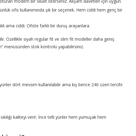
turan modern bir siluet isterseniz. Akşam davetleri için uygun.
nlük ofis kullanımında şık bir seçenek. Hem ciddi hem genç bir
i ama ciddi. Ofiste farklı bir duruş arayanlara.
r. Özellikle siyah regular fit ve slim fit modeller daha geniş
den” menüsünden stok kontrolü yapabilirsiniz.
 yünler dört mevsim kullanılabilir ama kış bence 240 üzeri tercihi
ıkılığı kaliteyi verir. İnce telli yünler hem yumuşak hem