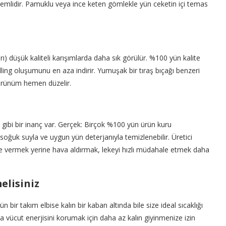
önemlidir. Pamuklu veya ince keten gömlekle yün ceketin içi temas
rı) düşük kaliteli karışımlarda daha sık görülür. %100 yün kalite
lling oluşumunu en aza indirir. Yumuşak bir tıraş bıçağı benzeri
e görünüm hemen düzelir.
ibi bir inanç var. Gerçek: Birçok %100 yün ürün kuru
oğuk suyla ve uygun yün deterjanıyla temizlenebilir. Üretici
ye vermek yerine hava aldırmak, lekeyi hızlı müdahale etmek daha
elisiniz
 bir takım elbise kalın bir kaban altında bile size ideal sıcaklığı
kta vücut enerjisini korumak için daha az kalın giyinmenize izin