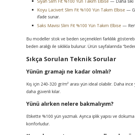
Siyah Slim Fit %100 Yün Takım Elbise
— Daha sıkı o
Koyu Lacivert Slim Fit %100 Yün Takım Elbise
— Gü
ifade sunar.
Saks Mavisi Slim Fit %100 Yün Takım Elbise
— Renkl
Bu modeller stok ve beden seçenekleri farklılık gösterebili
beden aralığı ile sıklıkla bulunur. Ürün sayfalarında “be
Sıkça Sorulan Teknik Sorular
Yünün gramajı ne kadar olmalı?
Kış için 240-320 gr/m² arası yün ideal olabilir. Daha ince
daha güvenli kılar.
Yünü alırken nelere bakmalıyım?
Etikette %100 yün yazmalı. Ayrıca iplik yapısı ve dokuma s
konforludur.