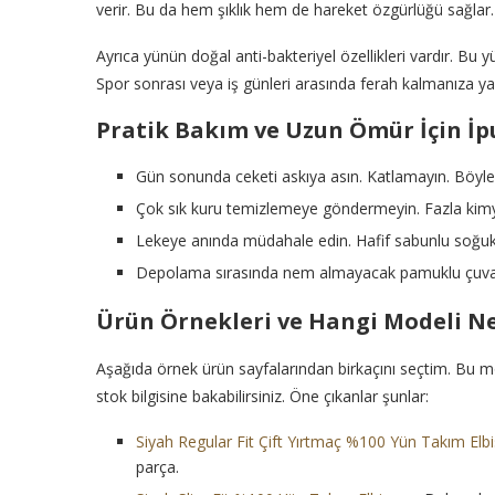
verir. Bu da hem şıklık hem de hareket özgürlüğü sağlar.
Ayrıca yünün doğal anti-bakteriyel özellikleri vardır. Bu
Spor sonrası veya iş günleri arasında ferah kalmanıza ya
Pratik Bakım ve Uzun Ömür İçin İp
Gün sonunda ceketi askıya asın. Katlamayın. Böy
Çok sık kuru temizlemeye göndermeyin. Fazla kimy
Lekeye anında müdahale edin. Hafif sabunlu soğuk s
Depolama sırasında nem almayacak pamuklu çuval vey
Ürün Örnekleri ve Hangi Modeli Ne
Aşağıda örnek ürün sayfalarından birkaçını seçtim. Bu m
stok bilgisine bakabilirsiniz. Öne çıkanlar şunlar:
Siyah Regular Fit Çift Yırtmaç %100 Yün Takım Elb
parça.