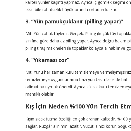
kaliteli yünler kaşıntı yapmaz. Ayrıca iç gömlek seçimi 
etse bile rahatsızlık büyük oranda ortadan kalkar.
3. “Yün pamukçuklanır (pilling yapar)”
Mit: Yün çabuk tüylenir. Gerçek: Pilling (küçük tüy topakla
sınıfına göre daha az pilling yapar. Ayrıca doğru bakım pi
pilling tıraş makineleri ile topaklar kolayca alınabilir v
4. “Yıkaması zor”
Mit: Yünü her zaman kuru temizlemeye vermeliymişsiniz g
temizlemeye uygundur ama bazı yün takımlar elde hafif s
talimatına uymak önemli. Ayrıca sık sık kuru temizleme
mantıklı olabilir.
Kış İçin Neden %100 Yün Tercih Etm
Kışın sıcak tutma özelliği en çok aranan kalitedir. %100 yün
sağlar. Rüzgâr alınımını azaltır. Vücut ısınızı korur. Soğu