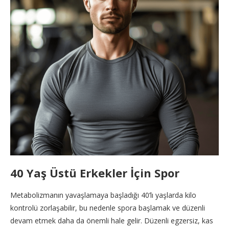
40 Yaş Üstü Erkekler İçin Spor
Metabolizmanın yavaşlamaya başladığı 40’lı yaşlarda kilo
kontrolü zorlaşabilir, bu nedenle spora başlamak ve düzenli
devam etmek daha da önemli hale gelir. Düzenli egzersiz, kas