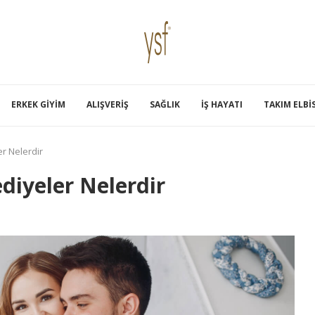
ERKEK GIYIM
ALIŞVERIŞ
SAĞLIK
İŞ HAYATI
TAKIM ELBI
er Nelerdir
ediyeler Nelerdir