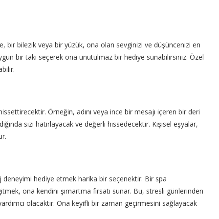
lye, bir bilezik veya bir yüzük, ona olan sevginizi ve düşüncenizi en
uygun bir takı seçerek ona unutulmaz bir hediye sunabilirsiniz. Özel
bilir.
ssettirecektir. Örneğin, adını veya ince bir mesajı içeren bir deri
ığında sizi hatırlayacak ve değerli hissedecektir. Kişisel eşyalar,
ur.
j deneyimi hediye etmek harika bir seçenektir. Bir spa
tmek, ona kendini şımartma fırsatı sunar. Bu, stresli günlerinden
ardımcı olacaktır. Ona keyifli bir zaman geçirmesini sağlayacak