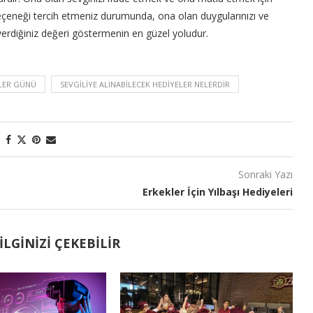
seçeneği tercih etmeniz durumunda, ona olan duygularınızı ve
verdiğiniz değeri göstermenin en güzel yoludur.
ILER GÜNÜ
SEVGILIYE ALINABILECEK HEDIYELER NELERDIR
Sonraki Yazı
Erkekler İçin Yılbaşı Hediyeleri
LGINIZI ÇEKEBILIR