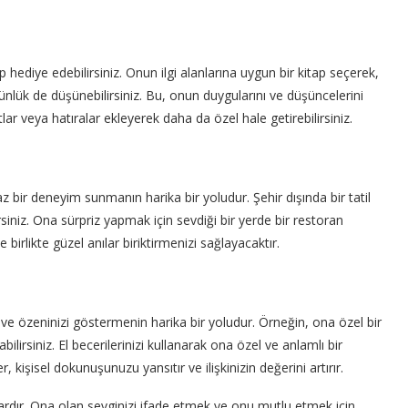
 hediye edebilirsiniz. Onun ilgi alanlarına uygun bir kitap seçerek,
r günlük de düşünebilirsiniz. Bu, onun duygularını ve düşüncelerini
ar veya hatıralar ekleyerek daha da özel hale getirebilirsiniz.
z bir deneyim sunmanın harika bir yoludur. Şehir dışında bir tatil
iniz. Ona sürpriz yapmak için sevdiği bir yerde bir restoran
 birlikte güzel anılar biriktirmenizi sağlayacaktır.
zi ve özeninizi göstermenin harika bir yoludur. Örneğin, ona özel bir
ilirsiniz. El becerilerinizi kullanarak ona özel ve anlamlı bir
kişisel dokunuşunuzu yansıtır ve ilişkinizin değerini artırır.
vardır. Ona olan sevginizi ifade etmek ve onu mutlu etmek için