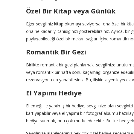
Özel Bir Kitap veya Günlük
Eğer sevgiliniz kitap okumayı seviyorsa, ona özel bir kitap
ona ne kadar iyi tanıdığınızı gösterebilirsiniz. Ayrıca, bi
paylaşabileceği özel bir mekan sağlar. İçine romantik notl
Romantik Bir Gezi
Birlikte romantik bir gezi planlamak, sevgilinize unutulma
veya romantik bir hafta sonu kaçamağı organize edebilirs
rezervasyonu da yapabilirsiniz. Bu, ilişkinizi yenileyecek ve
El Yapımı Hediye
El emeği ile yapılmış bir hediye, sevgilinize olan sevgini
kart yapabilir veya el yapımı bir fotoğraf albümü hazırlayab
hediye sunmak, onu çok mutlu edecektir. Bu tür hediyeler, 
Sevgilinize alabileceğiniz pek çok özel hediye seçeneği 