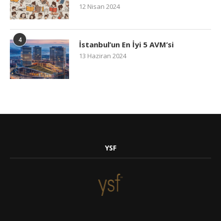
12 Nisan 2024
4
İstanbul’un En İyi 5 AVM’si
13 Haziran 2024
YSF