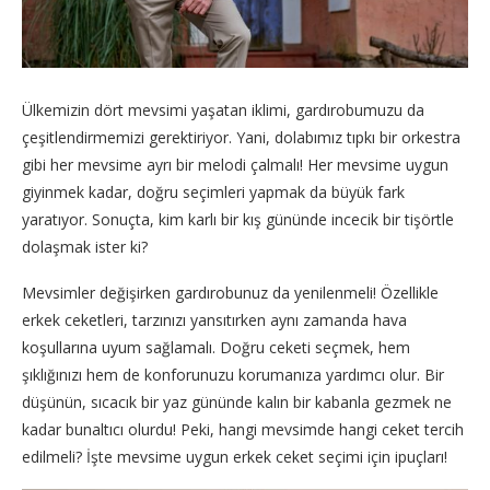
Ülkemizin dört mevsimi yaşatan iklimi, gardırobumuzu da
çeşitlendirmemizi gerektiriyor. Yani, dolabımız tıpkı bir orkestra
gibi her mevsime ayrı bir melodi çalmalı! Her mevsime uygun
giyinmek kadar, doğru seçimleri yapmak da büyük fark
yaratıyor. Sonuçta, kim karlı bir kış gününde incecik bir tişörtle
dolaşmak ister ki?
Mevsimler değişirken gardırobunuz da yenilenmeli! Özellikle
erkek ceketleri, tarzınızı yansıtırken aynı zamanda hava
koşullarına uyum sağlamalı. Doğru ceketi seçmek, hem
şıklığınızı hem de konforunuzu korumanıza yardımcı olur. Bir
düşünün, sıcacık bir yaz gününde kalın bir kabanla gezmek ne
kadar bunaltıcı olurdu! Peki, hangi mevsimde hangi ceket tercih
edilmeli? İşte mevsime uygun erkek ceket seçimi için ipuçları!