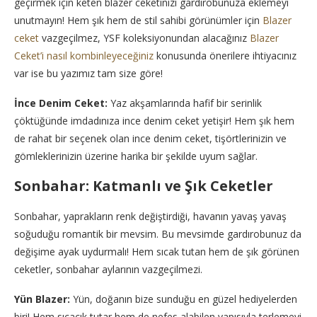
geçirmek için keten blazer ceketinizi gardırobunuza eklemeyi
unutmayın! Hem şık hem de stil sahibi görünümler için
Blazer
ceket
vazgeçilmez, YSF koleksiyonundan alacağınız
Blazer
Ceket’i nasıl kombinleyeceğiniz
konusunda önerilere ihtiyacınız
var ise bu yazımız tam size göre!
İnce Denim Ceket:
Yaz akşamlarında hafif bir serinlik
çöktüğünde imdadınıza ince denim ceket yetişir! Hem şık hem
de rahat bir seçenek olan ince denim ceket, tişörtlerinizin ve
gömleklerinizin üzerine harika bir şekilde uyum sağlar.
Sonbahar: Katmanlı ve Şık Ceketler
Sonbahar, yaprakların renk değiştirdiği, havanın yavaş yavaş
soğuduğu romantik bir mevsim. Bu mevsimde gardırobunuz da
değişime ayak uydurmalı! Hem sıcak tutan hem de şık görünen
ceketler, sonbahar aylarının vazgeçilmezi.
Yün Blazer:
Yün, doğanın bize sunduğu en güzel hediyelerden
biri! Hem sıcacık tutar hem de nefes alabilen yapısıyla terlemeyi