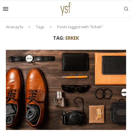
Anasayfa
Tags
Posts tagged with "Erkek"
TAG:
ERKEK