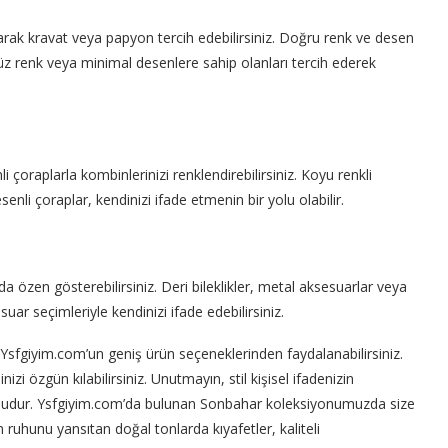
 olarak kravat veya papyon tercih edebilirsiniz. Doğru renk ve desen
 Düz renk veya minimal desenlere sahip olanları tercih ederek
çoraplarla kombinlerinizi renklendirebilirsiniz. Koyu renkli
esenli çoraplar, kendinizi ifade etmenin bir yolu olabilir.
özen gösterebilirsiniz. Deri bileklikler, metal aksesuarlar veya
suar seçimleriyle kendinizi ifade edebilirsiniz.
e Ysfgiyim.com’un geniş ürün seçeneklerinden faydalanabilirsiniz.
izi özgün kılabilirsiniz. Unutmayın, stil kişisel ifadenizin
r yoludur. Ysfgiyim.com’da bulunan Sonbahar koleksiyonumuzda size
uhunu yansıtan doğal tonlarda kıyafetler, kaliteli