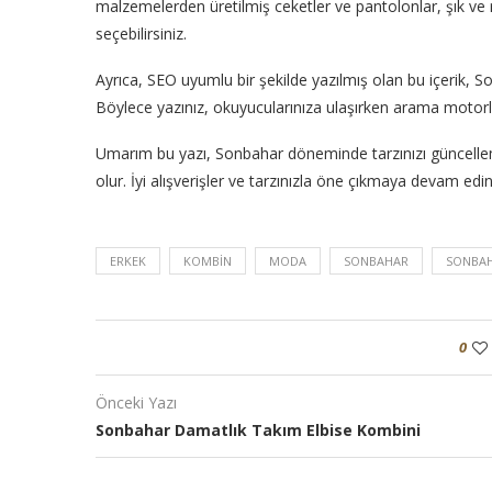
malzemelerden üretilmiş ceketler ve pantolonlar, şık ve r
seçebilirsiniz.
Ayrıca, SEO uyumlu bir şekilde yazılmış olan bu içerik, So
Böylece yazınız, okuyucularınıza ulaşırken arama motorl
Umarım bu yazı, Sonbahar döneminde tarzınızı güncell
olur. İyi alışverişler ve tarzınızla öne çıkmaya devam edin
ERKEK
KOMBIN
MODA
SONBAHAR
SONBAH
0
Önceki Yazı
Sonbahar Damatlık Takım Elbise Kombini