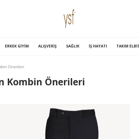
ERKEK GIYIM
ALIŞVERIŞ
SAĞLIK
İŞ HAYATI
TAKIM ELBI
bin Önerileri
in Kombin Önerileri