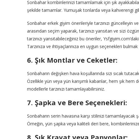
Sonbahar kombinlerinizi tamamlamak için şık ayakkabılara
şekilde tamamlar. Yumuşak tonlarda veya kahverengi gibi
Sonbahar erkek giyim önerileriyle tarzınızı güncelleyin v
arasından seçim yaparak, tarzınızı yansıtan ve sizi özgün
tarzınızı yansıtabileceğiniz bu öneriler, Ysfgiyim.com’daki
Tarzınıza ve ihtiyaçlarınıza en uygun seçenekleri bulmak iç
6. Şık Montlar ve Ceketler:
Sonbaharın değişken hava koşullarında sizi sıcak tutacak 
Özellikle yün veya yün karışımlı kabanlar, hem şık hem d
modellerle tarzınızı tamamlayabilirsiniz.
7. Şapka ve Bere Seçenekleri:
Sonbaharın serin havasına karşı stilinizi tamamlayacak şa
Örneğin, yün şapka veya kaliteli deri bere, kombinlerinize 
8. Şık Kravat veya Papyonlar: