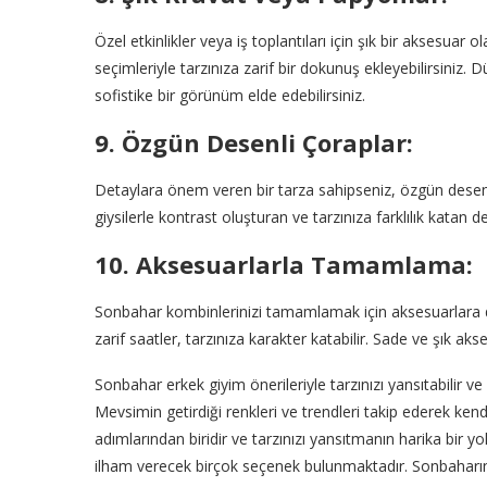
Özel etkinlikler veya iş toplantıları için şık bir aksesuar
seçimleriyle tarzınıza zarif bir dokunuş ekleyebilirsiniz.
sofistike bir görünüm elde edebilirsiniz.
9. Özgün Desenli Çoraplar:
Detaylara önem veren bir tarza sahipseniz, özgün desenli 
giysilerle kontrast oluşturan ve tarzınıza farklılık katan d
10. Aksesuarlarla Tamamlama:
Sonbahar kombinlerinizi tamamlamak için aksesuarlara da 
zarif saatler, tarzınıza karakter katabilir. Sade ve şık akse
Sonbahar erkek giyim önerileriyle tarzınızı yansıtabilir v
Mevsimin getirdiği renkleri ve trendleri takip ederek kendin
adımlarından biridir ve tarzınızı yansıtmanın harika bi
ilham verecek birçok seçenek bulunmaktadır. Sonbaharın r