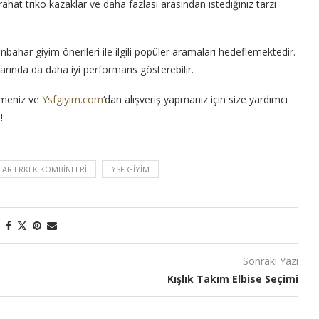
ahat triko kazaklar ve daha fazlası arasından istediğiniz tarzı
nbahar giyim önerileri ile ilgili popüler aramaları hedeflemektedir.
arında da daha iyi performans gösterebilir.
emeniz ve
Ysfgiyim.com
‘dan alışveriş yapmanız için size yardımcı
!
AR ERKEK KOMBINLERI
YSF GIYIM
Sonraki Yazı
Kışlık Takım Elbise Seçimi