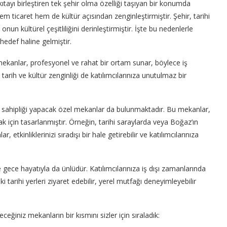
ıtayı birleştiren tek şehir olma özelliği taşıyan bir konumda
m ticaret hem de kültür açısından zenginleştirmiştir. Şehir, tarihi
n kültürel çeşitliliğini derinleştirmiştir. İşte bu nedenlerle
 hedef haline gelmiştir.
mekanlar, profesyonel ve rahat bir ortam sunar, böylece iş
n tarih ve kültür zenginliği de katılımcılarınıza unutulmaz bir
 ev sahipliği yapacak özel mekanlar da bulunmaktadır. Bu mekanlar,
ak için tasarlanmıştır. Örneğin, tarihi saraylarda veya Boğaz’ın
, etkinliklerinizi sıradışı bir hale getirebilir ve katılımcılarınıza
e gece hayatıyla da ünlüdür. Katılımcılarınıza iş dışı zamanlarında
 tarihi yerleri ziyaret edebilir, yerel mutfağı deneyimleyebilir
ceğiniz mekanların bir kısmını sizler için sıraladık: