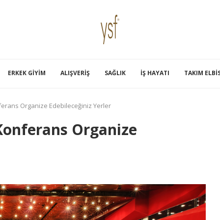
ERKEK GIYIM
ALIŞVERIŞ
SAĞLIK
İŞ HAYATI
TAKIM ELBI
ferans Organize Edebileceğiniz Yerler
 Konferans Organize