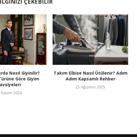
LGINIZI ÇEKEBILIR
rda Nasıl Giyinilir?
Takım Elbise Nasıl Ütülenir? Adım
Türüne Göre Giyim
Adım Kapsamlı Rehber
avsiyeleri
25 Ağustos 2025
 Kasım 2024