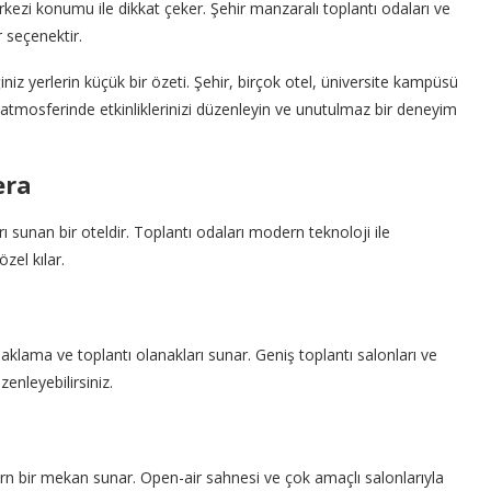
i konumu ile dikkat çeker. Şehir manzaralı toplantı odaları ve
 seçenektir.
iz yerlerin küçük bir özeti. Şehir, birçok otel, üniversite kampüsü
z atmosferinde etkinliklerinizi düzenleyin ve unutulmaz bir deneyim
era
ı sunan bir oteldir. Toplantı odaları modern teknoloji ile
zel kılar.
naklama ve toplantı olanakları sunar. Geniş toplantı salonları ve
zenleyebilirsiniz.
ern bir mekan sunar. Open-air sahnesi ve çok amaçlı salonlarıyla