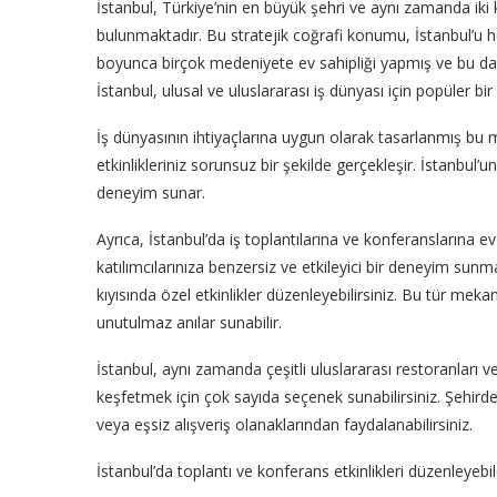
İstanbul, Türkiye’nin en büyük şehri ve aynı zamanda iki k
bulunmaktadır. Bu stratejik coğrafi konumu, İstanbul’u he
boyunca birçok medeniyete ev sahipliği yapmış ve bu da onu
İstanbul, ulusal ve uluslararası iş dünyası için popüler bir
İş dünyasının ihtiyaçlarına uygun olarak tasarlanmış bu 
etkinlikleriniz sorunsuz bir şekilde gerçekleşir. İstanbul’u
deneyim sunar.
Ayrıca, İstanbul’da iş toplantılarına ve konferanslarına
katılımcılarınıza benzersiz ve etkileyici bir deneyim sunm
kıyısında özel etkinlikler düzenleyebilirsiniz. Bu tür mekanlar
unutulmaz anılar sunabilir.
İstanbul, aynı zamanda çeşitli uluslararası restoranları v
keşfetmek için çok sayıda seçenek sunabilirsiniz. Şehirdeki
veya eşsiz alışveriş olanaklarından faydalanabilirsiniz.
İstanbul’da toplantı ve konferans etkinlikleri düzenleyebile