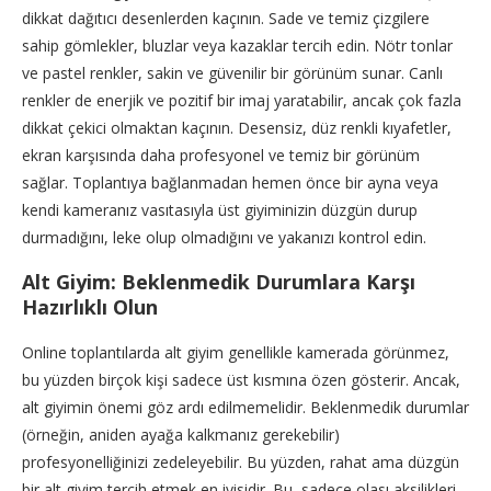
dikkat dağıtıcı desenlerden kaçının. Sade ve temiz çizgilere
sahip gömlekler, bluzlar veya kazaklar tercih edin. Nötr tonlar
ve pastel renkler, sakin ve güvenilir bir görünüm sunar. Canlı
renkler de enerjik ve pozitif bir imaj yaratabilir, ancak çok fazla
dikkat çekici olmaktan kaçının. Desensiz, düz renkli kıyafetler,
ekran karşısında daha profesyonel ve temiz bir görünüm
sağlar. Toplantıya bağlanmadan hemen önce bir ayna veya
kendi kameranız vasıtasıyla üst giyiminizin düzgün durup
durmadığını, leke olup olmadığını ve yakanızı kontrol edin.
Alt Giyim: Beklenmedik Durumlara Karşı
Hazırlıklı Olun
Online toplantılarda alt giyim genellikle kamerada görünmez,
bu yüzden birçok kişi sadece üst kısmına özen gösterir. Ancak,
alt giyimin önemi göz ardı edilmemelidir. Beklenmedik durumlar
(örneğin, aniden ayağa kalkmanız gerekebilir)
profesyonelliğinizi zedeleyebilir. Bu yüzden, rahat ama düzgün
bir alt giyim tercih etmek en iyisidir. Bu, sadece olası aksilikleri