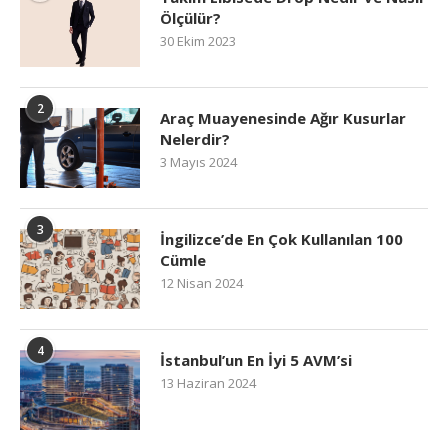
Ölçülür?
30 Ekim 2023
2
Araç Muayenesinde Ağır Kusurlar
Nelerdir?
3 Mayıs 2024
3
İngilizce’de En Çok Kullanılan 100
Cümle
12 Nisan 2024
4
İstanbul’un En İyi 5 AVM’si
13 Haziran 2024