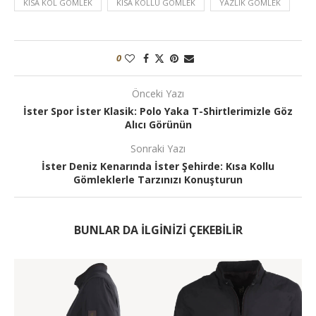
KISA KOL GÖMLEK
KISA KOLLU GÖMLEK
YAZLIK GÖMLEK
0
Önceki Yazı
İster Spor İster Klasik: Polo Yaka T-Shirtlerimizle Göz
Alıcı Görünün
Sonraki Yazı
İster Deniz Kenarında İster Şehirde: Kısa Kollu
Gömleklerle Tarzınızı Konuşturun
BUNLAR DA ILGINIZI ÇEKEBILIR