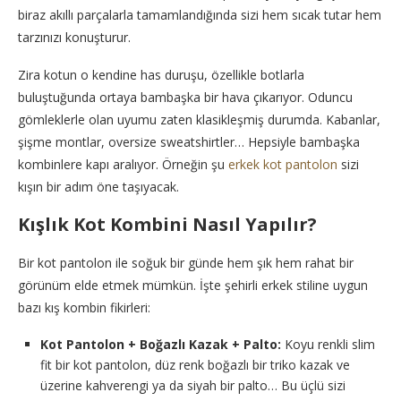
biraz akıllı parçalarla tamamlandığında sizi hem sıcak tutar hem
tarzınızı konuşturur.
Zira kotun o kendine has duruşu, özellikle botlarla
buluştuğunda ortaya bambaşka bir hava çıkarıyor. Oduncu
gömleklerle olan uyumu zaten klasikleşmiş durumda. Kabanlar,
şişme montlar, oversize sweatshirtler… Hepsiyle bambaşka
kombinlere kapı aralıyor. Örneğin şu
erkek kot pantolon
sizi
kışın bir adım öne taşıyacak.
Kışlık Kot Kombini Nasıl Yapılır?
Bir kot pantolon ile soğuk bir günde hem şık hem rahat bir
görünüm elde etmek mümkün. İşte şehirli erkek stiline uygun
bazı kış kombin fikirleri:
Kot Pantolon + Boğazlı Kazak + Palto:
Koyu renkli slim
fit bir kot pantolon, düz renk boğazlı bir triko kazak ve
üzerine kahverengi ya da siyah bir palto… Bu üçlü sizi