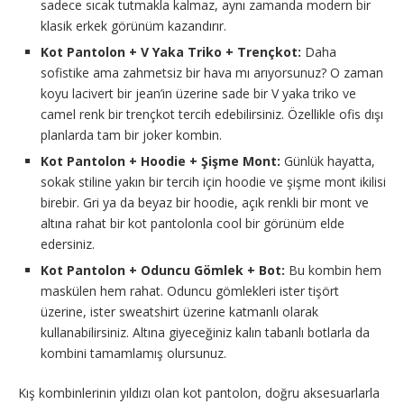
sadece sıcak tutmakla kalmaz, aynı zamanda modern bir
klasik erkek görünüm kazandırır.
Kot Pantolon + V Yaka Triko + Trençkot:
Daha
sofistike ama zahmetsiz bir hava mı arıyorsunuz? O zaman
koyu lacivert bir jean’in üzerine sade bir V yaka triko ve
camel renk bir trençkot tercih edebilirsiniz. Özellikle ofis dışı
planlarda tam bir joker kombin.
Kot Pantolon + Hoodie + Şişme Mont:
Günlük hayatta,
sokak stiline yakın bir tercih için hoodie ve şişme mont ikilisi
birebir. Gri ya da beyaz bir hoodie, açık renkli bir mont ve
altına rahat bir kot pantolonla cool bir görünüm elde
edersiniz.
Kot Pantolon + Oduncu Gömlek + Bot:
Bu kombin hem
maskülen hem rahat. Oduncu gömlekleri ister tişört
üzerine, ister sweatshirt üzerine katmanlı olarak
kullanabilirsiniz. Altına giyeceğiniz kalın tabanlı botlarla da
kombini tamamlamış olursunuz.
Kış kombinlerinin yıldızı olan kot pantolon, doğru aksesuarlarla