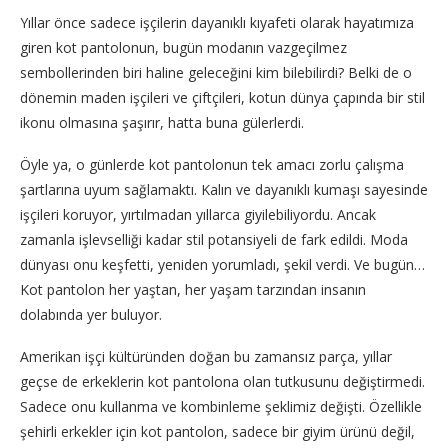
Yıllar önce sadece işçilerin dayanıklı kıyafeti olarak hayatımıza
giren kot pantolonun, bugün modanın vazgeçilmez
sembollerinden biri haline geleceğini kim bilebilirdi? Belki de o
dönemin maden işçileri ve çiftçileri, kotun dünya çapında bir stil
ikonu olmasına şaşırır, hatta buna gülerlerdi.
Öyle ya, o günlerde kot pantolonun tek amacı zorlu çalışma
şartlarına uyum sağlamaktı. Kalın ve dayanıklı kumaşı sayesinde
işçileri koruyor, yırtılmadan yıllarca giyilebiliyordu. Ancak
zamanla işlevselliği kadar stil potansiyeli de fark edildi. Moda
dünyası onu keşfetti, yeniden yorumladı, şekil verdi. Ve bugün…
Kot pantolon her yaştan, her yaşam tarzından insanın
dolabında yer buluyor.
Amerikan işçi kültüründen doğan bu zamansız parça, yıllar
geçse de erkeklerin kot pantolona olan tutkusunu değiştirmedi.
Sadece onu kullanma ve kombinleme şeklimiz değişti. Özellikle
şehirli erkekler için kot pantolon, sadece bir giyim ürünü değil,