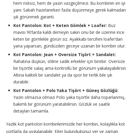
hem risksiz, hem de yazın vazgeçilmezi. Bu kombinin en iyi
yanı: Sabah hazırlanırken fazla düşünmeye gerek kalmadan
şık görünmek garanti.
Kot Pantolon: Kot + Keten Gömlek + Loafer:
Buz
mavisi 90’larda kaldı demeyin sakın onu bir de üzerine ince
keten bir gömlekle görün siz. Ayakkabı tercihini loafer’dan
yana yaparsan, gündüzden geceye uzanan bir kombin olur.
Kot Pantolon: Jean + Oversize Tişört + Sandalet:
Rahatına düşkün, stiline sadık erkekler için birebir. Oversize
bir tişörtle salaş ama kontrollü bir görünüm yakalayabilirsin.
Altına kaliteli bir sandalet ya da spor bir terlik bile şık
durabilir.
Kot Pantolon + Polo Yaka Tişört + Güneş Gözlüğü:
Yazın olmazsa olmazı Polo yaka tişörtle daha toparlanmış,
bakımlı bir görünüm yaratabilirsin. Gözlük ve saatle
detayları tamamla.
Yazlık kot pantolon kombinlerimizde her kombin, kolaylıkla kot
şortlarla da uygulanabilir. Eğer bulunduğunuz yer ve zaman