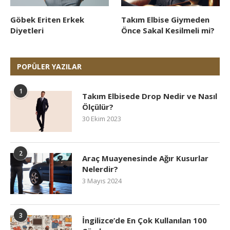
Göbek Eriten Erkek
Takım Elbise Giymeden
Diyetleri
Önce Sakal Kesilmeli mi?
POPÜLER YAZILAR
1
Takım Elbisede Drop Nedir ve Nasıl
Ölçülür?
30 Ekim 2023
2
Araç Muayenesinde Ağır Kusurlar
Nelerdir?
3 Mayıs 2024
3
İngilizce’de En Çok Kullanılan 100