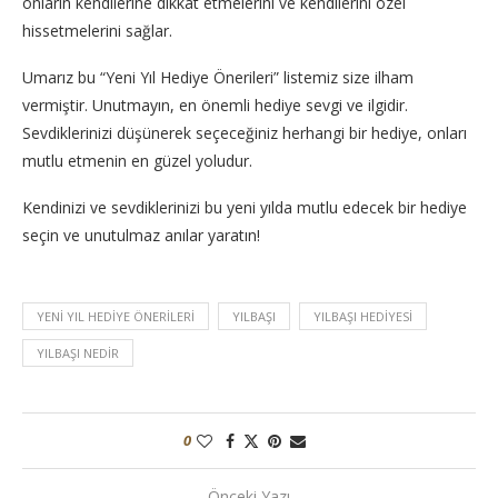
onların kendilerine dikkat etmelerini ve kendilerini özel
hissetmelerini sağlar.
Umarız bu “Yeni Yıl Hediye Önerileri” listemiz size ilham
vermiştir. Unutmayın, en önemli hediye sevgi ve ilgidir.
Sevdiklerinizi düşünerek seçeceğiniz herhangi bir hediye, onları
mutlu etmenin en güzel yoludur.
Kendinizi ve sevdiklerinizi bu yeni yılda mutlu edecek bir hediye
seçin ve unutulmaz anılar yaratın!
YENI YIL HEDIYE ÖNERILERI
YILBAŞI
YILBAŞI HEDIYESI
YILBAŞI NEDIR
0
Önceki Yazı