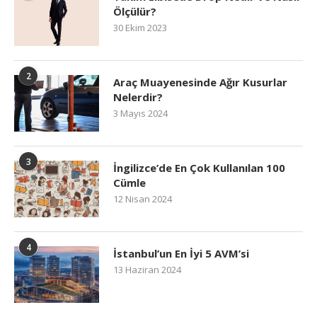
Ölçülür?
30 Ekim 2023
2
Araç Muayenesinde Ağır Kusurlar
Nelerdir?
3 Mayıs 2024
3
İngilizce’de En Çok Kullanılan 100
Cümle
12 Nisan 2024
4
İstanbul’un En İyi 5 AVM’si
13 Haziran 2024