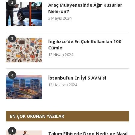
2
Araç Muayenesinde Ağır Kusurlar
Nelerdir?
3 Mayıs 2024
3
İngilizce’de En Çok Kullanılan 100
Cümle
12 Nisan 2024
4
İstanbul’un En İyi 5 AVM’si
13 Haziran 2024
EN ÇOK OKUNAN YAZILAR
1
Takım Elbisede Drop Nedir ve Nasıl