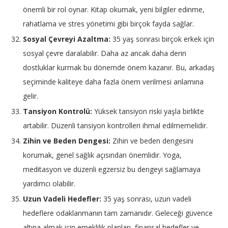
önemli bir rol oynar. Kitap okumak, yeni bilgiler edinme,
rahatlama ve stres yönetimi gibi birçok fayda sağlar.
Sosyal Çevreyi Azaltma:
35 yaş sonrası birçok erkek için
sosyal çevre daralabilir. Daha az ancak daha derin
dostluklar kurmak bu dönemde önem kazanır. Bu, arkadaş
seçiminde kaliteye daha fazla önem verilmesi anlamına
gelir.
Tansiyon Kontrolü:
Yüksek tansiyon riski yaşla birlikte
artabilir. Düzenli tansiyon kontrolleri ihmal edilmemelidir.
Zihin ve Beden Dengesi:
Zihin ve beden dengesini
korumak, genel sağlık açısından önemlidir. Yoga,
meditasyon ve düzenli egzersiz bu dengeyi sağlamaya
yardımcı olabilir.
Uzun Vadeli Hedefler:
35 yaş sonrası, uzun vadeli
hedeflere odaklanmanın tam zamanıdır. Geleceği güvence
altına almak için emeklilik planları, finansal hedefler ve