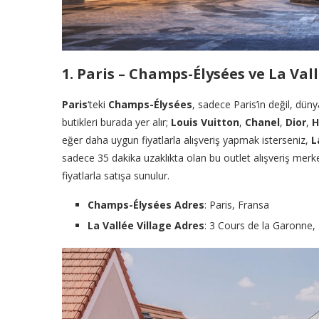
1. Paris – Champs-Élysées ve La Val
Paris
‘teki
Champs-Élysées
, sadece Paris’in değil, düny
butikleri burada yer alır;
Louis Vuitton
,
Chanel
,
Dior
,
H
eğer daha uygun fiyatlarla alışveriş yapmak isterseniz,
L
sadece 35 dakika uzaklıkta olan bu outlet alışveriş mer
fiyatlarla satışa sunulur.
Champs-Élysées Adres
: Paris, Fransa
La Vallée Village Adres
: 3 Cours de la Garonne, 