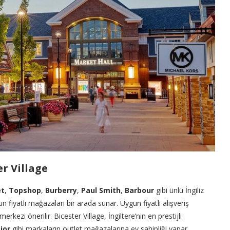
er Village
et
,
Topshop
,
Burberry
,
Paul Smith
,
Barbour
gibi ünlü İngiliz
n fiyatlı mağazaları bir arada sunar. Uygun fiyatlı alışveriş
merkezi önerilir. Bicester Village, İngiltere’nin en prestijli
ior
gibi markaların outlet mağazalarına ev sahipliği yapar.