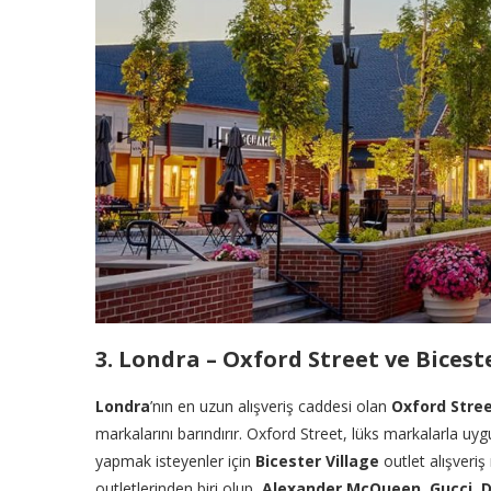
3. Londra – Oxford Street ve Bicest
Londra
’nın en uzun alışveriş caddesi olan
Oxford Stre
markalarını barındırır. Oxford Street, lüks markalarla uygu
yapmak isteyenler için
Bicester Village
outlet alışveriş 
outletlerinden biri olup,
Alexander McQueen
,
Gucci
,
D