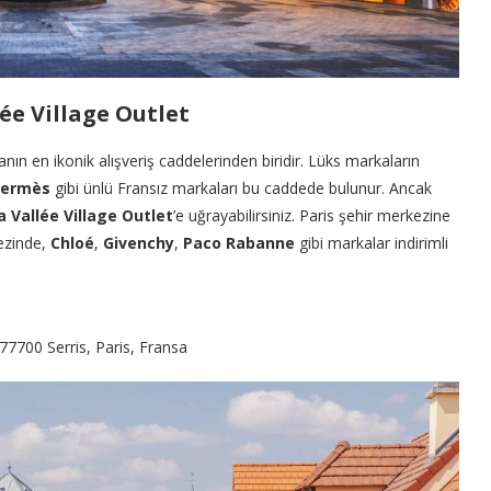
lée Village Outlet
anın en ikonik alışveriş caddelerinden biridir. Lüks markaların
ermès
gibi ünlü Fransız markaları bu caddede bulunur. Ancak
a Vallée Village Outlet
’e uğrayabilirsiniz. Paris şehir merkezine
kezinde,
Chloé
,
Givenchy
,
Paco Rabanne
gibi markalar indirimli
77700 Serris, Paris, Fransa