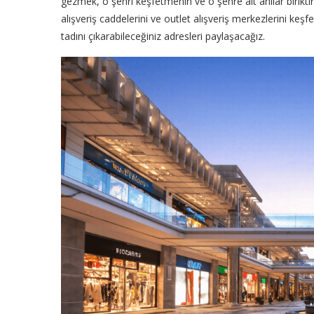
gezmek, o şehri keşfetmenin ve o şehre ait anılar birikti
alışveriş caddelerini ve outlet alışveriş merkezlerini keş
tadını çıkarabileceğiniz adresleri paylaşacağız.