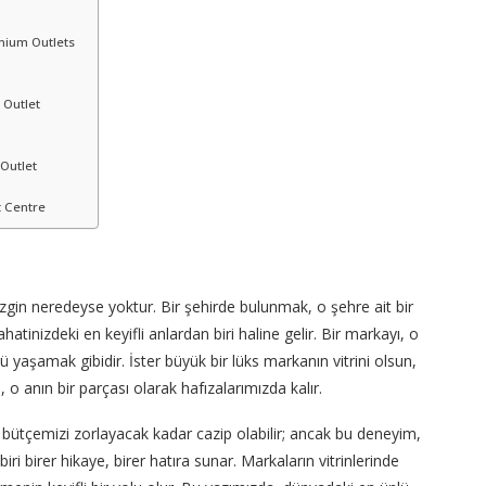
mium Outlets
 Outlet
Outlet
t Centre
ezgin neredeyse yoktur. Bir şehirde bulunmak, o şehre ait bir
tinizdeki en keyifli anlardan biri haline gelir. Bir markayı, o
yaşamak gibidir. İster büyük bir lüks markanın vitrini olsun,
, o anın bir parçası olarak hafızalarımızda kalır.
, bütçemizi zorlayacak kadar cazip olabilir; ancak bu deneyim,
iri birer hikaye, birer hatıra sunar. Markaların vitrinlerinde