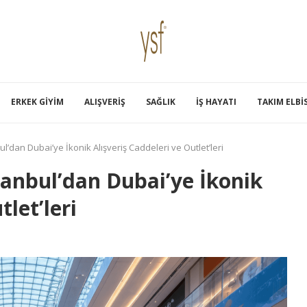
ERKEK GIYIM
ALIŞVERIŞ
SAĞLIK
İŞ HAYATI
TAKIM ELBI
l’dan Dubai’ye İkonik Alışveriş Caddeleri ve Outlet’leri
tanbul’dan Dubai’ye İkonik
tlet’leri