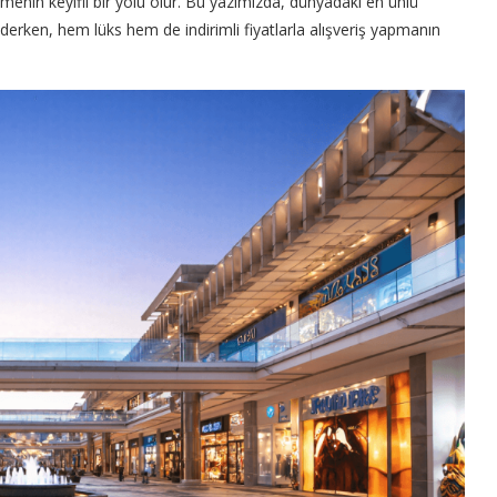
rmenin keyifli bir yolu olur. Bu yazımızda, dünyadaki en ünlü
federken, hem lüks hem de indirimli fiyatlarla alışveriş yapmanın