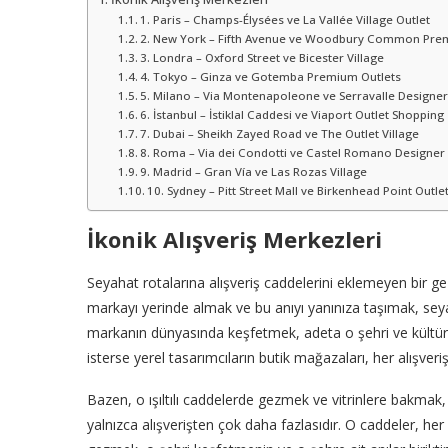
1. Paris – Champs-Élysées ve La Vallée Village Outlet
2. New York – Fifth Avenue ve Woodbury Common Pre
3. Londra – Oxford Street ve Bicester Village
4. Tokyo – Ginza ve Gotemba Premium Outlets
5. Milano – Via Montenapoleone ve Serravalle Designer
6. İstanbul – İstiklal Caddesi ve Viaport Outlet Shopping
7. Dubai – Sheikh Zayed Road ve The Outlet Village
8. Roma – Via dei Condotti ve Castel Romano Designer 
9. Madrid – Gran Vía ve Las Rozas Village
10. Sydney – Pitt Street Mall ve Birkenhead Point Outle
İkonik Alışveriş Merkezleri
Seyahat rotalarına alışveriş caddelerini eklemeyen bir g
markayı yerinde almak ve bu anıyı yanınıza taşımak, seyaha
markanın dünyasında keşfetmek, adeta o şehri ve kültürü 
isterse yerel tasarımcıların butik mağazaları, her alışveriş
Bazen, o ışıltılı caddelerde gezmek ve vitrinlere bakmak
yalnızca alışverişten çok daha fazlasıdır. O caddeler, her b