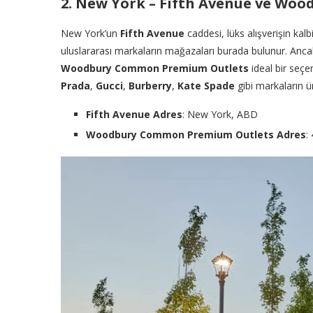
2. New York – Fifth Avenue ve W
New York’un
Fifth Avenue
caddesi, lüks alışverişin kalbi
uluslararası markaların mağazaları burada bulunur. Ancak
Woodbury Common Premium Outlets
ideal bir seçe
Prada
,
Gucci
,
Burberry
,
Kate Spade
gibi markaların ür
Fifth Avenue Adres
: New York, ABD
Woodbury Common Premium Outlets Adres
: