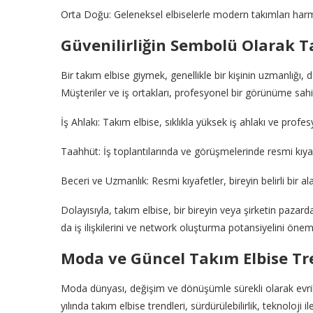
Orta Doğu: Geleneksel elbiselerle modern takımları harma
Güvenilirliğin Sembolü Olarak T
Bir takım elbise giymek, genellikle bir kişinin uzmanlığı, 
Müşteriler ve iş ortakları, profesyonel bir görünüme sahi
İş Ahlakı: Takım elbise, sıklıkla yüksek iş ahlakı ve profesyone
Taahhüt: İş toplantılarında ve görüşmelerinde resmi kıya
Beceri ve Uzmanlık: Resmi kıyafetler, bireyin belirli bir al
Dolayısıyla, takım elbise, bir bireyin veya şirketin pazarda
da iş ilişkilerini ve network oluşturma potansiyelini önemli
Moda ve Güncel Takım Elbise Tr
Moda dünyası, değişim ve dönüşümle sürekli olarak evrili
yılında takım elbise trendleri, sürdürülebilirlik, teknoloji