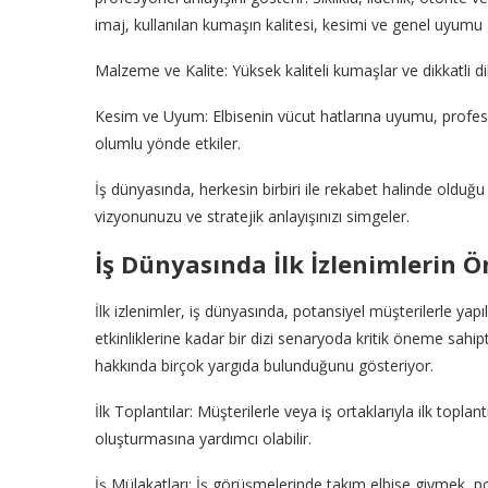
imaj, kullanılan kumaşın kalitesi, kesimi ve genel uyumu g
Malzeme ve Kalite: Yüksek kaliteli kumaşlar ve dikkatli dik
Kesim ve Uyum: Elbisenin vücut hatlarına uyumu, profesyon
olumlu yönde etkiler.
İş dünyasında, herkesin birbiri ile rekabet halinde olduğ
vizyonunuzu ve stratejik anlayışınızı simgeler.
İş Dünyasında İlk İzlenimlerin 
İlk izlenimler, iş dünyasında, potansiyel müşterilerle ya
etkinliklerine kadar bir dizi senaryoda kritik öneme sahiptir
hakkında birçok yargıda bulunduğunu gösteriyor.
İlk Toplantılar: Müşterilerle veya iş ortaklarıyla ilk toplant
oluşturmasına yardımcı olabilir.
İş Mülakatları: İş görüşmelerinde takım elbise giymek, pot