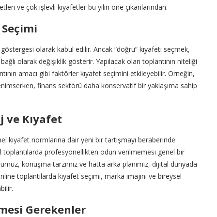
leri ve çok işlevli kıyafetler bu yılın öne çıkanlarından.
 Seçimi
 göstergesi olarak kabul edilir. Ancak “doğru” kıyafeti seçmek,
ağlı olarak değişiklik gösterir. Yapılacak olan toplantının niteliği
tının amacı gibi faktörler kıyafet seçimini etkileyebilir. Örneğin,
 benimserken, finans sektörü daha konservatif bir yaklaşıma sahip
j ve Kıyafet
nel kıyafet normlarına dair yeni bir tartışmayı beraberinde
nal toplantılarda profesyonellikten ödün verilmemesi genel bir
üğümüz, konuşma tarzımız ve hatta arka planımız, dijital dünyada
line toplantılarda kıyafet seçimi, marka imajını ve bireysel
ilir.
lmesi Gerekenler