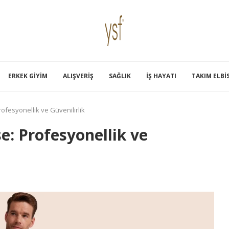
ERKEK GIYIM
ALIŞVERIŞ
SAĞLIK
İŞ HAYATI
TAKIM ELBI
rofesyonellik ve Güvenilirlik
e: Profesyonellik ve