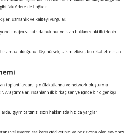
ibi faktörlere de bağlıdır.
işler, uzmanlık ve kaliteyi vurgular.
el imajınıza katkıda bulunur ve sizin hakkınızdaki ilk izlenimi
u bir arena olduğunu düşünürsek, takım elbise, bu rekabette sizin
Önemi
pılan toplantılardan, iş mülakatlarına ve network oluşturma
. Araştırmalar, insanların ilk birkaç saniye içinde bir diğer kişi
ılarda, giyim tarzınız, sizin hakkınızda hızlıca yargılar
ansiyel işverenlere karşı ciddiyetinizi ve pozisyona olan saygınızı