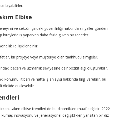
nlayabilirler.
akım Elbise
deneyimi ve sektör içindeki güvenilirliği hakkında sinyaller gönderir.
p bireylerle iş yaparken daha fazla güven hissederler.
llik ile ilişkilendirilir.
fetler, bir projeye veya müşteriye olan taahhüdü simgeler.
andaki beceri ve uzmanlık seviyesine dair pozitif algı oluşturabilir.
ki konumu, itibarı ve hatta iş anlayışı hakkında bilgi verebilir, bu
 ölçüde etkileyebilir.
endleri
rken, takım elbise trendleri de bu dinamikten muaf değildir. 2022
 ile kumaş inovasyonu ve jenerasyonel değişiklikleri yansıtan bir dizi