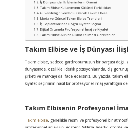
İş Dünyasında İlk İzlenimlerin Önemi
Takım Elbise Kullanımının Kültürel Farklılıkları
Güvenilirliğin Sembolü Olarak Takım Elbise
Moda ve Güncel Takım Elbise Trendleri
İş Toplantılarında Doğru Kıyafet Seçimi
Dijital Ortamda Profesyonel İmaj ve Kıyafet
Takım Elbise Alırken Dikkat Edilmesi Gerekenler
Takım Elbise ve İş Dünyası İliş
Takım elbise, sadece gardırobumuzun bir parçası değil, a
dünyasında, özellikle liderlik pozisyonlarında, dış görünü
şirketi ve markayı da ifade edersiniz. Bu yazıda, takım elb
kıyafet seçiminin nasıl bir profesyonel imaj yarattığını d
Takım Elbisenin Profesyonel İma
Takım elbise
, genellikle resmi ve profesyonel bir atmosfer
profesyonel anlayışını gösterir. Sıklıkla, liderlik, otorite 