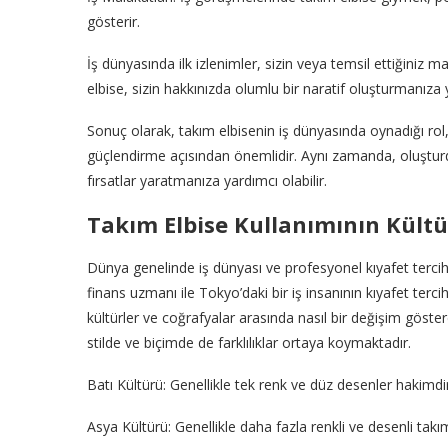
gösterir.
İş dünyasında ilk izlenimler, sizin veya temsil ettiğiniz ma
elbise, sizin hakkınızda olumlu bir naratif oluşturmanıza y
Sonuç olarak, takım elbisenin iş dünyasında oynadığı rol,
güçlendirme açısından önemlidir. Aynı zamanda, oluştur
fırsatlar yaratmanıza yardımcı olabilir.
Takım Elbise Kullanımının Kültür
Dünya genelinde iş dünyası ve profesyonel kıyafet tercihler
finans uzmanı ile Tokyo’daki bir iş insanının kıyafet tercihl
kültürler ve coğrafyalar arasında nasıl bir değişim göste
stilde ve biçimde de farklılıklar ortaya koymaktadır.
Batı Kültürü: Genellikle tek renk ve düz desenler hakimdir
Asya Kültürü: Genellikle daha fazla renkli ve desenli takıml