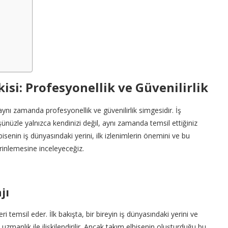
kisi: Profesyonellik ve Güvenilirlik
ynı zamanda profesyonellik ve güvenilirlik simgesidir. İş
şünüzle yalnızca kendinizi değil, aynı zamanda temsil ettiğiniz
isenin iş dünyasındaki yerini, ilk izlenimlerin önemini ve bu
erinlemesine inceleyeceğiz.
jı
i temsil eder. İlk bakışta, bir bireyin iş dünyasındaki yerini ve
ve uzmanlık ile ilişkilendirilir. Ancak takım elbisenin oluşturduğu bu