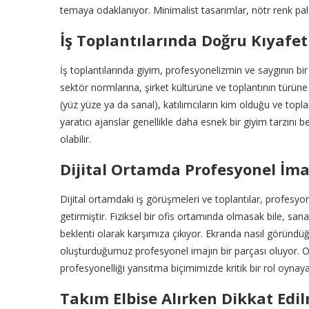
temaya odaklanıyor. Minimalist tasarımlar, nötr renk palet
İş Toplantılarında Doğru Kıyafet
İş toplantılarında giyim, profesyonelizmin ve saygının bir
sektör normlarına, şirket kültürüne ve toplantının türüne b
(yüz yüze ya da sanal), katılımcıların kim olduğu ve toplan
yaratıcı ajanslar genellikle daha esnek bir giyim tarzını
olabilir.
Dijital Ortamda Profesyonel İma
Dijital ortamdaki iş görüşmeleri ve toplantılar, profesyo
getirmiştir. Fiziksel bir ofis ortamında olmasak bile, sa
beklenti olarak karşımıza çıkıyor. Ekranda nasıl göründ
oluşturduğumuz profesyonel imajın bir parçası oluyor. On
profesyonelliği yansıtma biçimimizde kritik bir rol oynayab
Takım Elbise Alırken Dikkat Edi