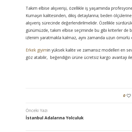
Takım elbise alışverişi, özellikle iş yaşamında profesyone
Kumaşın kalitesinden, dikiş detaylarına; beden ölçülerine
alışveriş sürecinde değerlendirilmelidir. Özellikle sürdürü
günümüzde, takım elbise seçiminde bu gibi kriterler de belir
izlenim yaratmakla kalmaz, aynı zamanda uzun ömürlü ol
Erkek giyim
in yüksek kalite ve zamansız modelleri en se
göz atabilir, beğendiğin ürüne ücretsiz kargo avantajı ile
0
Önceki Yazı
İstanbul Adalarına Yolculuk